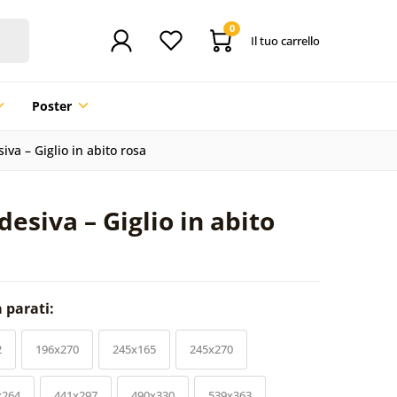
0
Il tuo carrello
Poster
iva – Giglio in abito rosa
esiva – Giglio in abito
a parati:
2
196x270
245x165
245x270
x264
441x297
490x330
539x363