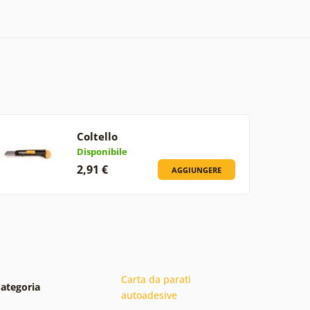
Coltello
Disponibile
2,91 €
AGGIUNGERE
Carta da parati
ategoria
autoadesive