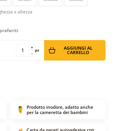
ghezza x altezza
preferiti
+
AGGIUNGI AL
pz
CARRELLO
-
Prodotto inodore, adatto anche
per la cameretta dei bambini
Carta da parati autoadesiva con