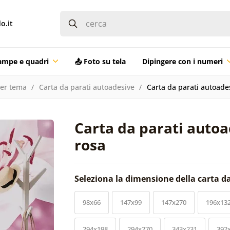
o.it
ampe e quadri
📤 Foto su tela
Dipingere con i numeri
per tema
Carta da parati autoadesive
Carta da parati autoades
Carta da parati autoad
rosa
Seleziona la dimensione della carta d
98x66
147x99
147x270
196x13
294x198
294x270
343x231
392