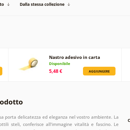
to
Dalla stessa collezione
Nastro adesivo in carta
Disponibile
5,48 €
AGGIUNGERE
rodotto
osa porta delicatezza ed eleganza nel vostro ambiente. La
C
ttili steli, conferisce all'immagine vitalità e fascino. Le