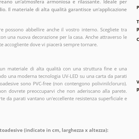
creano un'atmosfera armoniosa e rilassante. Ideale per
P
io. Il materiale di alta qualità garantisce un'applicazione
T
p
e possono abbellire anche il vostro interno. Scegliete tra
 con una nuova decorazione per la casa. Anche attraverso le
C
te accogliente dove vi piacerà sempre tornare.
n materiale di alta qualità con una struttura fine e una
zando una moderna tecnologia UV-LED su una carta da parati
V
oadesive sono PVC-free (non contengono polivinilcloruro).
p
 non dovrete preoccuparvi che non aderiscano alla parete.
arte da parati vantano un'eccellente resistenza superficiale e
toadesive (indicate in cm, larghezza x altezza):