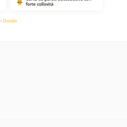
forte collosità
e:
Dovido