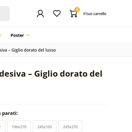
0
Il tuo carrello
Poster
iva – Giglio dorato del lusso
desiva – Giglio dorato del
a parati:
2
196x270
245x165
245x270