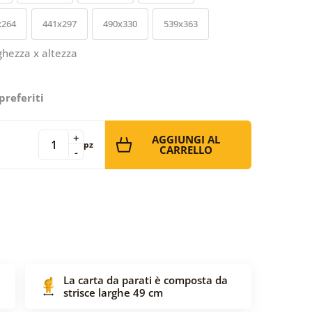
x264
441x297
490x330
539x363
ghezza x altezza
preferiti
+
AGGIUNGI AL
pz
CARRELLO
-
La carta da parati è composta da
strisce larghe 49 cm