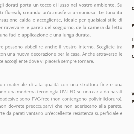
gli dorati porta un tocco di lusso nel vostro ambiente. Su
C
ti floreali, creando un'atmosfera armoniosa. Le tonalità
azione calda e accogliente, ideale per qualsiasi stile di
P
er ravvivare le pareti del soggiorno, della camera da letto
ce una facile applicazione e una lunga durata.
T
p
e possono abbellire anche il vostro interno. Scegliete tra
 con una nuova decorazione per la casa. Anche attraverso le
C
te accogliente dove vi piacerà sempre tornare.
n materiale di alta qualità con una struttura fine e una
zando una moderna tecnologia UV-LED su una carta da parati
V
oadesive sono PVC-free (non contengono polivinilcloruro).
p
 non dovrete preoccuparvi che non aderiscano alla parete.
arte da parati vantano un'eccellente resistenza superficiale e