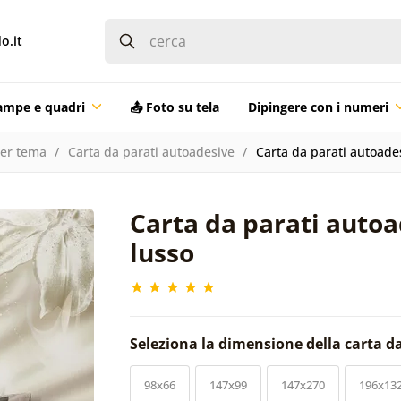
o.it
ampe e quadri
📤 Foto su tela
Dipingere con i numeri
per tema
Carta da parati autoadesive
Carta da parati autoades
Carta da parati autoa
lusso
Seleziona la dimensione della carta d
98x66
147x99
147x270
196x13