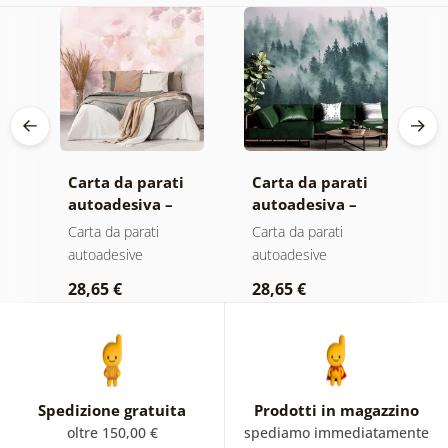
Carta da parati
Carta da parati
C
autoadesiva –
autoadesiva –
a
Foglie con
Foresta nella
F
Carta da parati
Carta da parati
C
sfumatura
nebbia
n
autoadesive
autoadesive
a
pastello
c
28,65 €
28,65 €
2
Spedizione gratuita
Prodotti in magazzino
oltre 150,00 €
spediamo immediatamente