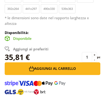
392x264
441x297
490x330
539x363
* le dimensioni sono date nel rapporto larghezza x
altezza
Disponibilità:
Disponibile
Aggiungi ai preferiti
35,81 €
+
pz
-
AGGIUNGI AL CARRELLO