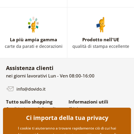
La più ampia gamma
Prodotto nell'UE
carte da parati e decorazioni
qualità di stampa eccellente
Assistenza clienti
nei giorni lavorativi Lun - Ven 08:00-16:00
info@dovido.it
Tutto sullo shopping
Informazioni utili
Condizioni generali di vendita e
Chi siamo
reclami
FAQ
Ci importa della tua privacy
Politica sulla privacy
Contatti
Opzioni di spedizione e
Collaborazione all’ingrosso
I cookie ti aiuteranno a trovare rapidamente ciò di cui hai
pagamento