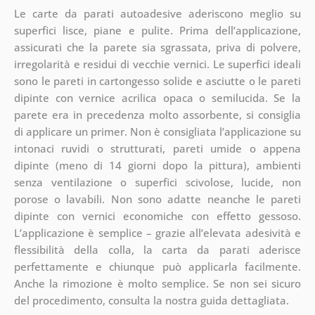
Le carte da parati autoadesive aderiscono meglio su
superfici lisce, piane e pulite. Prima dell’applicazione,
assicurati che la parete sia sgrassata, priva di polvere,
irregolarità e residui di vecchie vernici. Le superfici ideali
sono le pareti in cartongesso solide e asciutte o le pareti
dipinte con vernice acrilica opaca o semilucida. Se la
parete era in precedenza molto assorbente, si consiglia
di applicare un primer. Non è consigliata l’applicazione su
intonaci ruvidi o strutturati, pareti umide o appena
dipinte (meno di 14 giorni dopo la pittura), ambienti
senza ventilazione o superfici scivolose, lucide, non
porose o lavabili. Non sono adatte neanche le pareti
dipinte con vernici economiche con effetto gessoso.
L’applicazione è semplice – grazie all’elevata adesività e
flessibilità della colla, la carta da parati aderisce
perfettamente e chiunque può applicarla facilmente.
Anche la rimozione è molto semplice. Se non sei sicuro
del procedimento, consulta la nostra guida dettagliata.