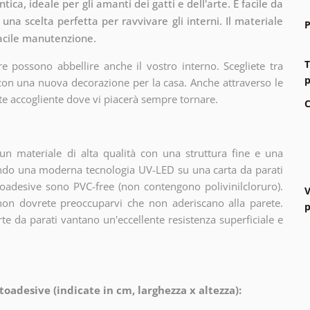
ca, ideale per gli amanti dei gatti e dell'arte. È facile da
 una scelta perfetta per ravvivare gli interni. Il materiale
P
facile manutenzione.
T
e possono abbellire anche il vostro interno. Scegliete tra
p
 con una nuova decorazione per la casa. Anche attraverso le
te accogliente dove vi piacerà sempre tornare.
C
n materiale di alta qualità con una struttura fine e una
zando una moderna tecnologia UV-LED su una carta da parati
oadesive sono PVC-free (non contengono polivinilcloruro).
V
 non dovrete preoccuparvi che non aderiscano alla parete.
p
arte da parati vantano un'eccellente resistenza superficiale e
toadesive (indicate in cm, larghezza x altezza):