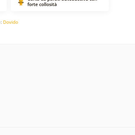
forte collosità
e:
Dovido