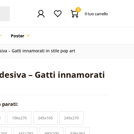
0
Il tuo carrello
Poster
iva – Gatti innamorati in stile pop art
desiva – Gatti innamorati
a parati:
2
196x270
245x165
245x270
x264
441x297
490x330
539x363