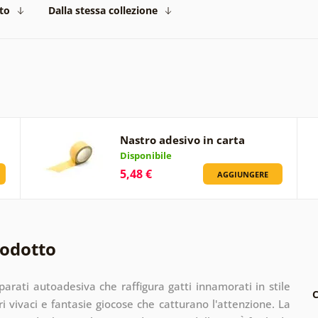
to
Dalla stessa collezione
Nastro adesivo in carta
Disponibile
5,48 €
AGGIUNGERE
rodotto
arati autoadesiva che raffigura gatti innamorati in stile
C
i vivaci e fantasie giocose che catturano l'attenzione. La