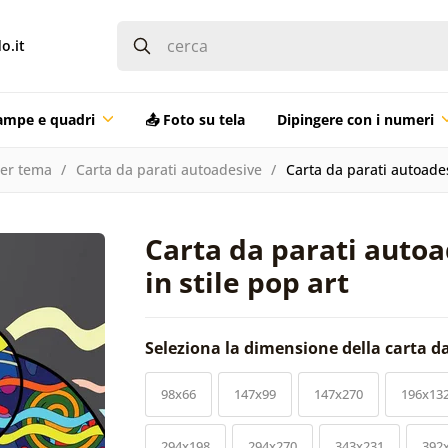
o.it
ampe e quadri
📤 Foto su tela
Dipingere con i numeri
per tema
Carta da parati autoadesive
Carta da parati autoades
Carta da parati autoa
in stile pop art
Seleziona la dimensione della carta d
98x66
147x99
147x270
196x13
294x198
294x270
343x231
392