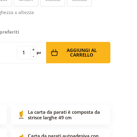
ghezza x altezza
preferiti
+
AGGIUNGI AL
pz
CARRELLO
-
La carta da parati è composta da
strisce larghe 49 cm
Carta da parati autoadesiva con