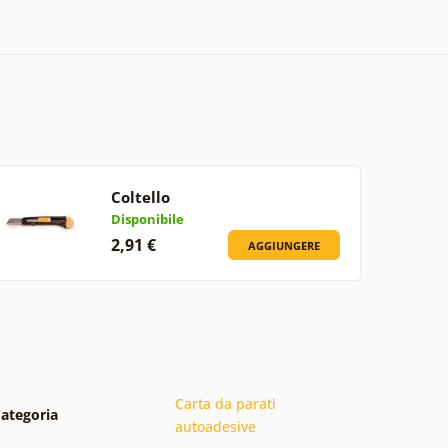
Coltello
Disponibile
2,91 €
AGGIUNGERE
Carta da parati
ategoria
autoadesive