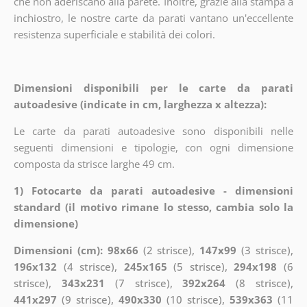
che non aderiscano alla parete. Inoltre, grazie alla stampa a
inchiostro, le nostre carte da parati vantano un'eccellente
resistenza superficiale e stabilità dei colori.
Dimensioni disponibili per le carte da parati
autoadesive (indicate in cm, larghezza x altezza):
Le carte da parati autoadesive sono disponibili nelle
seguenti dimensioni e tipologie, con ogni dimensione
composta da strisce larghe 49 cm.
1) Fotocarte da parati autoadesive - dimensioni
standard (il motivo rimane lo stesso, cambia solo la
dimensione)
Dimensioni (cm): 98x66
(2 strisce),
147x99
(3 strisce),
196x132
(4 strisce),
245x165
(5 strisce),
294x198
(6
strisce),
343x231
(7 strisce),
392x264
(8 strisce),
441x297
(9 strisce),
490x330
(10 strisce),
539x363
(11