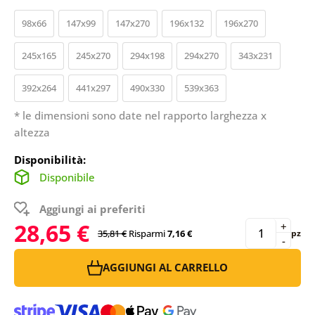
98x66
147x99
147x270
196x132
196x270
245x165
245x270
294x198
294x270
343x231
392x264
441x297
490x330
539x363
* le dimensioni sono date nel rapporto larghezza x
altezza
Disponibilità:
Disponibile
Aggiungi ai preferiti
28,65 €
+
35,81 €
Risparmi
7,16 €
pz
-
AGGIUNGI AL CARRELLO