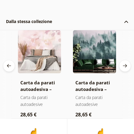
Dalla stessa collezione
Carta da parati
Carta da parati
C
autoadesiva –
autoadesiva –
a
Foglie con
Foresta nella
M
Carta da parati
Carta da parati
C
sfumatura
nebbia
autoadesive
autoadesive
a
pastello
28,65 €
28,65 €
2