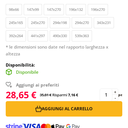
98x66
147x99
147x270
196x132
196x270
245x165
245x270
294x198
294x270
343x231
392x264
441x297
490x330
539x363
* le dimensioni sono date nel rapporto larghezza x
altezza
Disponibilità:
Disponibile
Aggiungi ai preferiti
28,65 €
+
35,81 €
Risparmi
7,16 €
pz
-
AGGIUNGI AL CARRELLO