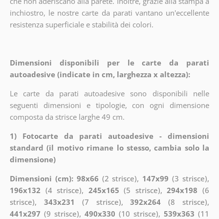
che non aderiscano alla parete. Inoltre, grazie alla stampa a
inchiostro, le nostre carte da parati vantano un'eccellente
resistenza superficiale e stabilità dei colori.
Dimensioni disponibili per le carte da parati
autoadesive (indicate in cm, larghezza x altezza):
Le carte da parati autoadesive sono disponibili nelle
seguenti dimensioni e tipologie, con ogni dimensione
composta da strisce larghe 49 cm.
1) Fotocarte da parati autoadesive - dimensioni
standard (il motivo rimane lo stesso, cambia solo la
dimensione)
Dimensioni (cm): 98x66
(2 strisce),
147x99
(3 strisce),
196x132
(4 strisce),
245x165
(5 strisce),
294x198
(6
strisce),
343x231
(7 strisce),
392x264
(8 strisce),
441x297
(9 strisce),
490x330
(10 strisce),
539x363
(11