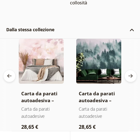
collosità
Dalla stessa collezione
Carta da parati
Carta da parati
C
autoadesiva –
autoadesiva –
a
Foglie con
Foresta nella
F
Carta da parati
Carta da parati
C
a
sfumatura
nebbia
n
autoadesive
autoadesive
a
pastello
c
28,65 €
28,65 €
2