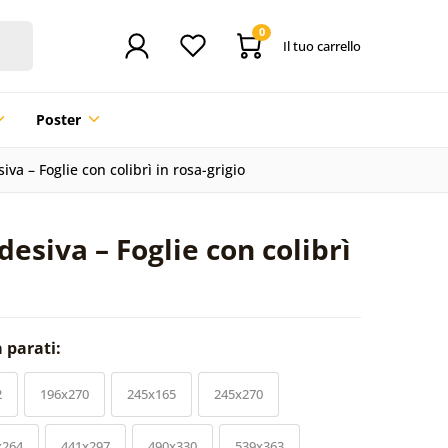
0
Il tuo carrello
Poster
va – Foglie con colibrì in rosa-grigio
esiva – Foglie con colibrì
a parati:
2
196x270
245x165
245x270
x264
441x297
490x330
539x363