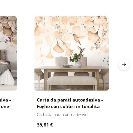
siva –
Carta da parati autoadesiva –
C
rone-
Foglie con colibrì in tonalità
F
Peach Fuzz
Carta da parati autoadesive
Ca
35,81 €
3