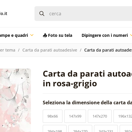
o.it
ampe e quadri
📤 Foto su tela
Dipingere con i numeri
per tema
Carta da parati autoadesive
Carta da parati autoadesi
Carta da parati autoad
in rosa-grigio
Seleziona la dimensione della carta d
98x66
147x99
147x270
196x13
294x198
294x270
343x231
392