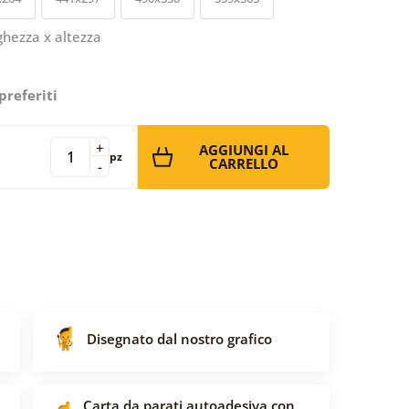
ghezza x altezza
preferiti
+
AGGIUNGI AL
pz
CARRELLO
-
Disegnato dal nostro grafico
Carta da parati autoadesiva con