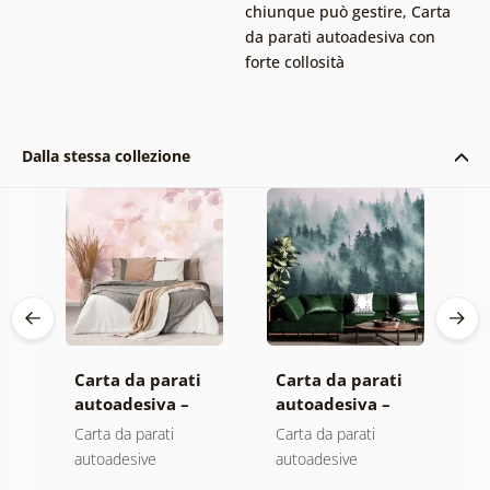
chiunque può gestire
,
Carta
da parati autoadesiva con
forte collosità
Dalla stessa collezione
Carta da parati
Carta da parati
C
autoadesiva –
autoadesiva –
a
Foglie con
Foresta nella
M
Carta da parati
Carta da parati
C
sfumatura
nebbia
autoadesive
autoadesive
a
pastello