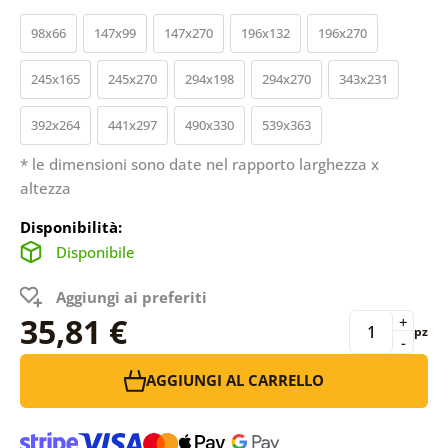
98x66
147x99
147x270
196x132
196x270
245x165
245x270
294x198
294x270
343x231
392x264
441x297
490x330
539x363
* le dimensioni sono date nel rapporto larghezza x
altezza
Disponibilità:
Disponibile
Aggiungi ai preferiti
35,81 €
+
pz
-
AGGIUNGI AL CARRELLO