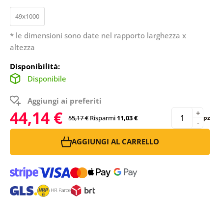
49x1000
* le dimensioni sono date nel rapporto larghezza x
altezza
Disponibilità:
Disponibile
Aggiungi ai preferiti
44,14 €
+
55,17 €
Risparmi
11,03 €
pz
-
AGGIUNGI AL CARRELLO