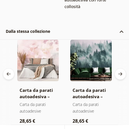
collosità
Dalla stessa collezione
Carta da parati
Carta da parati
C
autoadesiva –
autoadesiva –
a
Foglie con
Foresta nella
M
Carta da parati
Carta da parati
C
sfumatura
nebbia
autoadesive
autoadesive
a
pastello
28,65 €
28,65 €
2