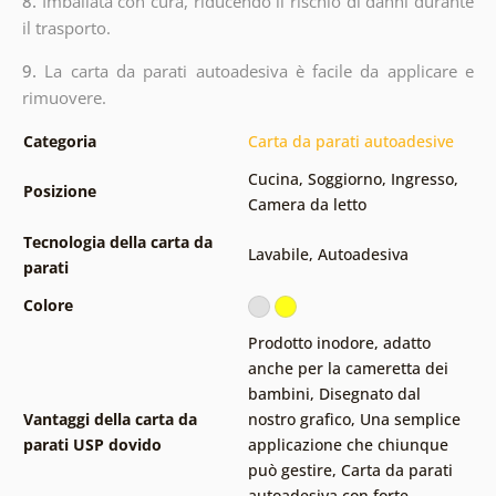
8.
Imballata con cura, riducendo il rischio di danni durante
il trasporto.
9.
La carta da parati autoadesiva è facile da applicare e
rimuovere.
Categoria
Carta da parati autoadesive
Cucina
,
Soggiorno
,
Ingresso
,
Posizione
Camera da letto
Tecnologia della carta da
Lavabile
,
Autoadesiva
parati
Colore
Prodotto inodore, adatto
anche per la cameretta dei
bambini
,
Disegnato dal
Vantaggi della carta da
nostro grafico
,
Una semplice
parati USP dovido
applicazione che chiunque
può gestire
,
Carta da parati
autoadesiva con forte