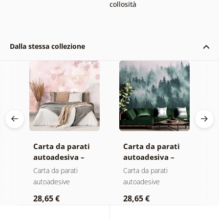
collosità
Dalla stessa collezione
Carta da parati
Carta da parati
C
autoadesiva –
autoadesiva –
a
Foglie con
Foresta nella
M
Carta da parati
Carta da parati
C
sfumatura
nebbia
autoadesive
autoadesive
a
a
pastello
28,65 €
28,65 €
2