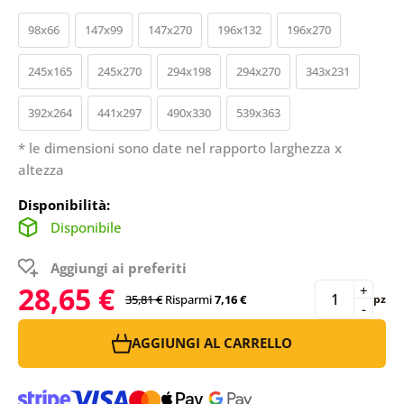
98x66
147x99
147x270
196x132
196x270
245x165
245x270
294x198
294x270
343x231
392x264
441x297
490x330
539x363
* le dimensioni sono date nel rapporto larghezza x
altezza
Disponibilità:
Disponibile
Aggiungi ai preferiti
28,65 €
+
35,81 €
Risparmi
7,16 €
pz
-
AGGIUNGI AL CARRELLO