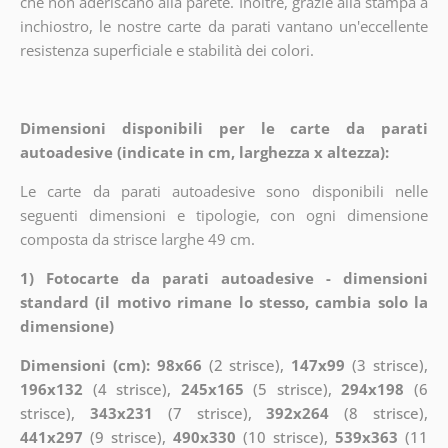
che non aderiscano alla parete. Inoltre, grazie alla stampa a
inchiostro, le nostre carte da parati vantano un'eccellente
resistenza superficiale e stabilità dei colori.
Dimensioni disponibili per le carte da parati
autoadesive (indicate in cm, larghezza x altezza):
Le carte da parati autoadesive sono disponibili nelle
seguenti dimensioni e tipologie, con ogni dimensione
composta da strisce larghe 49 cm.
1) Fotocarte da parati autoadesive - dimensioni
standard (il motivo rimane lo stesso, cambia solo la
dimensione)
Dimensioni (cm): 98x66
(2 strisce),
147x99
(3 strisce),
196x132
(4 strisce),
245x165
(5 strisce),
294x198
(6
strisce),
343x231
(7 strisce),
392x264
(8 strisce),
441x297
(9 strisce),
490x330
(10 strisce),
539x363
(11