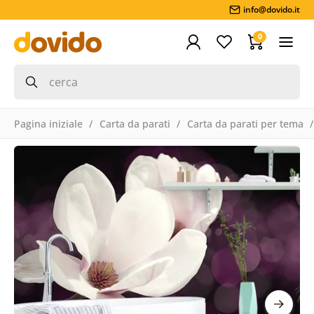
info@dovido.it
0
Pagina iniziale
Carta da parati
Carta da parati per tema