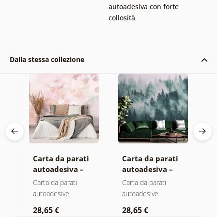
autoadesiva con forte
collosità
Dalla stessa collezione
Carta da parati
Carta da parati
C
autoadesiva –
autoadesiva –
a
Foglie con
Foresta nella
M
Carta da parati
Carta da parati
C
sfumatura
nebbia
autoadesive
autoadesive
a
a
pastello
28,65 €
28,65 €
2