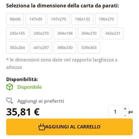
Seleziona la dimensione della carta da parati:
98x66
147x99
147x270
196x132
196x270
245x165
245x270
294x198
294x270
343x231
392x264
441x297
490x330
539x363
* le dimensioni sono date nel rapporto larghezza x
altezza
Disponibilità:
Disponibile
Aggiungi ai preferiti
35,81 €
+
pz
-
AGGIUNGI AL CARRELLO