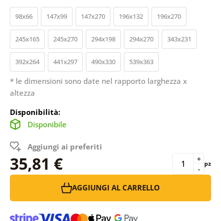
98x66
147x99
147x270
196x132
196x270
245x165
245x270
294x198
294x270
343x231
392x264
441x297
490x330
539x363
* le dimensioni sono date nel rapporto larghezza x
altezza
Disponibilità:
Disponibile
Aggiungi ai preferiti
35,81 €
+
pz
-
AGGIUNGI AL CARRELLO