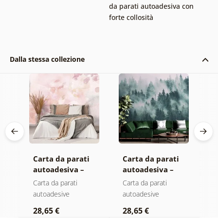
da parati autoadesiva con
forte collosità
Dalla stessa collezione
Carta da parati
Carta da parati
C
autoadesiva –
autoadesiva –
a
Foglie con
Foresta nella
M
Carta da parati
Carta da parati
C
sfumatura
nebbia
autoadesive
autoadesive
a
pastello
28,65 €
28,65 €
2