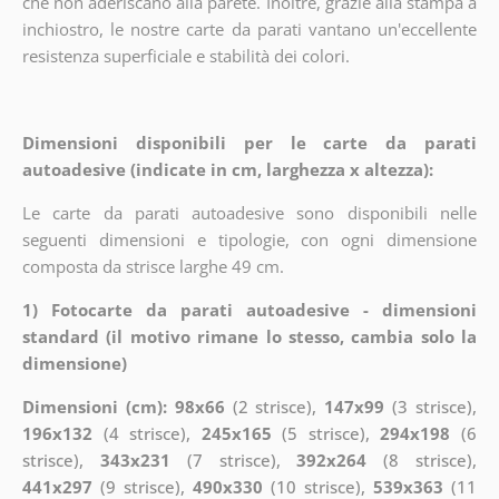
che non aderiscano alla parete. Inoltre, grazie alla stampa a
inchiostro, le nostre carte da parati vantano un'eccellente
resistenza superficiale e stabilità dei colori.
Dimensioni disponibili per le carte da parati
autoadesive (indicate in cm, larghezza x altezza):
Le carte da parati autoadesive sono disponibili nelle
seguenti dimensioni e tipologie, con ogni dimensione
composta da strisce larghe 49 cm.
1) Fotocarte da parati autoadesive - dimensioni
standard (il motivo rimane lo stesso, cambia solo la
dimensione)
Dimensioni (cm): 98x66
(2 strisce),
147x99
(3 strisce),
196x132
(4 strisce),
245x165
(5 strisce),
294x198
(6
strisce),
343x231
(7 strisce),
392x264
(8 strisce),
441x297
(9 strisce),
490x330
(10 strisce),
539x363
(11