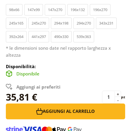
98x66
147x99
147x270
196x132
196x270
245x165
245x270
294x198
294x270
343x231
392x264
441x297
490x330
539x363
* le dimensioni sono date nel rapporto larghezza x
altezza
Disponibilità:
Disponibile
Aggiungi ai preferiti
35,81 €
+
pz
-
AGGIUNGI AL CARRELLO