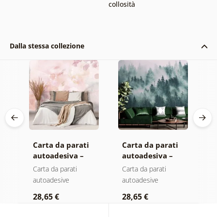
collosità
Dalla stessa collezione
Carta da parati
Carta da parati
C
autoadesiva –
autoadesiva –
a
Foglie con
Foresta nella
F
Carta da parati
Carta da parati
C
a
sfumatura
nebbia
n
autoadesive
autoadesive
a
pastello
c
28,65 €
28,65 €
2