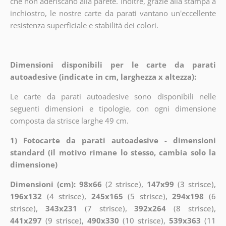
che non aderiscano alla parete. Inoltre, grazie alla stampa a
inchiostro, le nostre carte da parati vantano un'eccellente
resistenza superficiale e stabilità dei colori.
Dimensioni disponibili per le carte da parati
autoadesive (indicate in cm, larghezza x altezza):
Le carte da parati autoadesive sono disponibili nelle
seguenti dimensioni e tipologie, con ogni dimensione
composta da strisce larghe 49 cm.
1) Fotocarte da parati autoadesive - dimensioni
standard (il motivo rimane lo stesso, cambia solo la
dimensione)
Dimensioni (cm): 98x66
(2 strisce),
147x99
(3 strisce),
196x132
(4 strisce),
245x165
(5 strisce),
294x198
(6
strisce),
343x231
(7 strisce),
392x264
(8 strisce),
441x297
(9 strisce),
490x330
(10 strisce),
539x363
(11