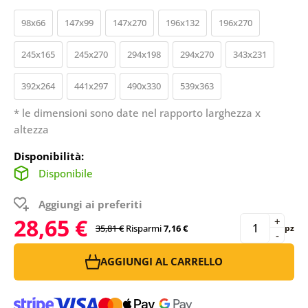
98x66
147x99
147x270
196x132
196x270
245x165
245x270
294x198
294x270
343x231
392x264
441x297
490x330
539x363
* le dimensioni sono date nel rapporto larghezza x
altezza
Disponibilità:
Disponibile
Aggiungi ai preferiti
28,65 €
+
35,81 €
Risparmi
7,16 €
pz
-
AGGIUNGI AL CARRELLO