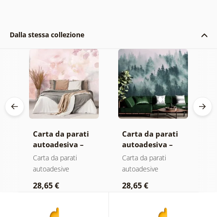
Dalla stessa collezione
Carta da parati
Carta da parati
C
autoadesiva –
autoadesiva –
a
Foglie con
Foresta nella
F
Carta da parati
Carta da parati
C
sfumatura
nebbia
n
autoadesive
autoadesive
a
pastello
c
28,65 €
28,65 €
2