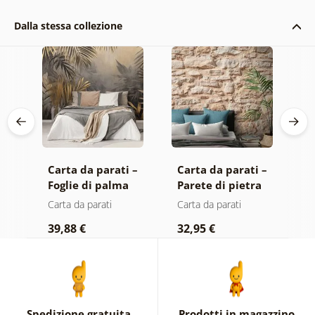
Dalla stessa collezione
 –
Carta da parati –
Carta da parati –
C
Foglie di palma
Parete di pietra
a
nella giungla
E
Carta da parati
Carta da parati
C
39,88 €
32,95 €
1
Spedizione gratuita
Prodotti in magazzino