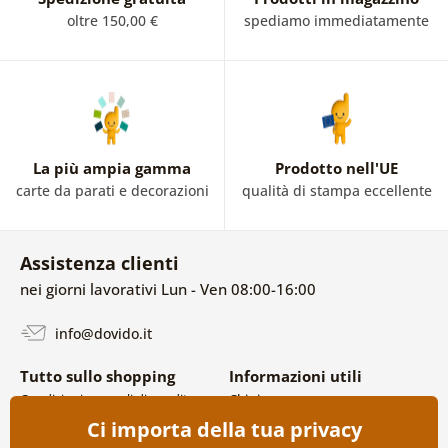
oltre 150,00 €
spediamo immediatamente
La più ampia gamma
Prodotto nell'UE
carte da parati e decorazioni
qualità di stampa eccellente
Assistenza clienti
nei giorni lavorativi Lun - Ven 08:00-16:00
info@dovido.it
Tutto sullo shopping
Informazioni utili
Condizioni generali di vendita e
Chi siamo
reclami
FAQ
Ci importa della tua privacy
Politica sulla privacy
Contatti