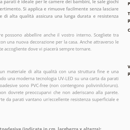
 parati è ideale per le camere dei bambini, le sale giochi
P
divertimento. Si applica e rimuove facilmente senza lasciare
T
le di alta qualità assicura una lunga durata e resistenza
p
C
e possono abbellire anche il vostro interno. Scegliete tra
 con una nuova decorazione per la casa. Anche attraverso le
te accogliente dove vi piacerà sempre tornare.
V
n materiale di alta qualità con una struttura fine e una
p
zando una moderna tecnologia UV-LED su una carta da parati
oadesive sono PVC-free (non contengono polivinilcloruro).
 non dovrete preoccuparvi che non aderiscano alla parete.
arte da parati vantano un'eccellente resistenza superficiale e
toadesive (indicate in cm, larghezza x altezza):