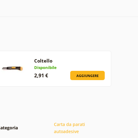
Coltello
Disponibile
2,91 €
AGGIUNGERE
Carta da parati
ategoria
autoadesive