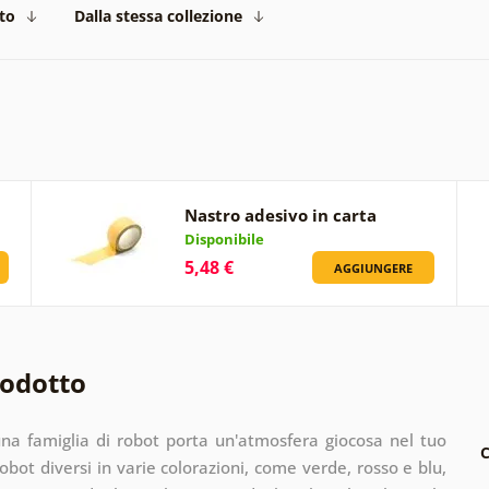
to
Dalla stessa collezione
Nastro adesivo in carta
Disponibile
5,48 €
AGGIUNGERE
rodotto
una famiglia di robot porta un'atmosfera giocosa nel tuo
C
bot diversi in varie colorazioni, come verde, rosso e blu,