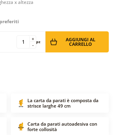
ghezza x altezza
preferiti
+
AGGIUNGI AL
pz
CARRELLO
-
La carta da parati è composta da
strisce larghe 49 cm
Carta da parati autoadesiva con
forte collosità