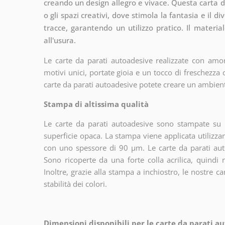
creando un design allegro e vivace. Questa carta da
o gli spazi creativi, dove stimola la fantasia e il 
tracce, garantendo un utilizzo pratico. Il materia
all'usura.
Le carte da parati autoadesive realizzate con amor
motivi unici, portate gioia e un tocco di freschezza
carte da parati autoadesive potete creare un ambien
Stampa di altissima qualità
Le carte da parati autoadesive sono stampate su u
superficie opaca. La stampa viene applicata utiliz
con uno spessore di 90 µm. Le carte da parati aut
Sono ricoperte da una forte colla acrilica, quindi
Inoltre, grazie alla stampa a inchiostro, le nostre c
stabilità dei colori.
Dimensioni disponibili per le carte da parati au