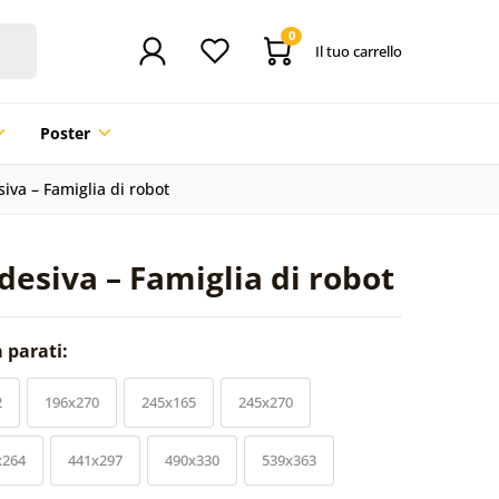
0
Il tuo carrello
Poster
iva – Famiglia di robot
desiva – Famiglia di robot
a parati:
2
196x270
245x165
245x270
x264
441x297
490x330
539x363