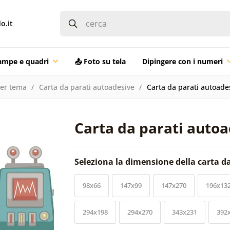
o.it
ampe e quadri
📤 Foto su tela
Dipingere con i numeri
per tema
Carta da parati autoadesive
Carta da parati autoades
Carta da parati autoa
Seleziona la dimensione della carta d
98x66
147x99
147x270
196x13
294x198
294x270
343x231
392