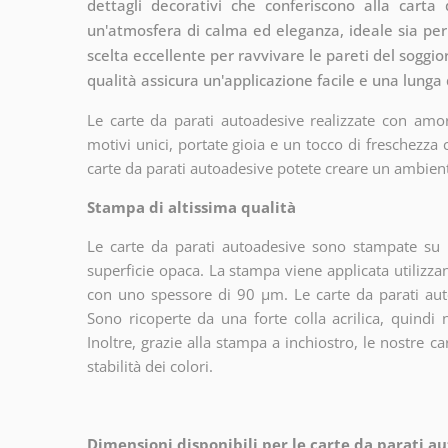
dettagli decorativi che conferiscono alla carta
un'atmosfera di calma ed eleganza, ideale sia per
scelta eccellente per ravvivare le pareti del soggior
qualità assicura un'applicazione facile e una lunga
Le carte da parati autoadesive realizzate con amor
motivi unici, portate gioia e un tocco di freschezza
carte da parati autoadesive potete creare un ambien
Stampa di altissima qualità
Le carte da parati autoadesive sono stampate su u
superficie opaca. La stampa viene applicata utiliz
con uno spessore di 90 µm. Le carte da parati aut
Sono ricoperte da una forte colla acrilica, quindi
Inoltre, grazie alla stampa a inchiostro, le nostre c
stabilità dei colori.
Dimensioni disponibili per le carte da parati au