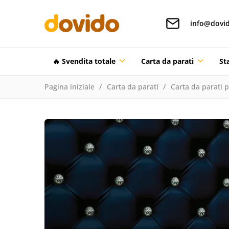
info@dovid
🔥 Svendita totale
Carta da parati
St
Pagina iniziale
Carta da parati
Carta da parati 