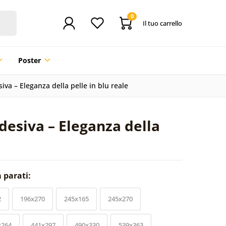
0
Il tuo carrello
Poster
iva – Eleganza della pelle in blu reale
desiva – Eleganza della
a parati:
2
196x270
245x165
245x270
x264
441x297
490x330
539x363