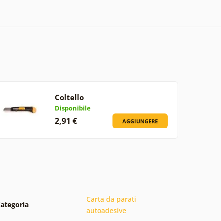
Coltello
Disponibile
2,91 €
AGGIUNGERE
Carta da parati
ategoria
autoadesive