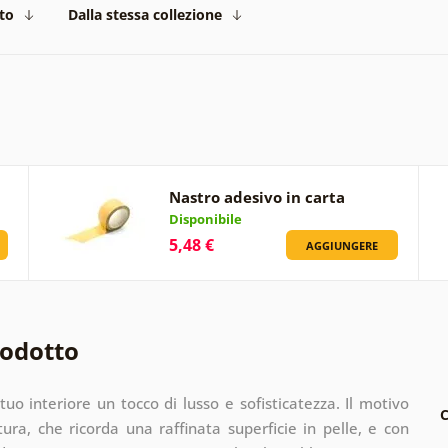
to
Dalla stessa collezione
Nastro adesivo in carta
Disponibile
5,48 €
AGGIUNGERE
rodotto
uo interiore un tocco di lusso e sofisticatezza. Il motivo
C
ura, che ricorda una raffinata superficie in pelle, e con