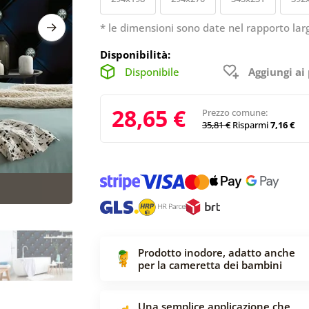
* le dimensioni sono date nel rapporto lar
Disponibilità:
Disponibile
Aggiungi ai 
28,65 €
Prezzo comune:
35,81 €
Risparmi
7,16 €
Prodotto inodore, adatto anche
per la cameretta dei bambini
Una semplice applicazione che