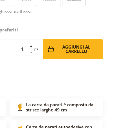
ghezza x altezza
preferiti
+
AGGIUNGI AL
pz
CARRELLO
-
La carta da parati è composta da
strisce larghe 49 cm
Carta da parati autoadesiva con