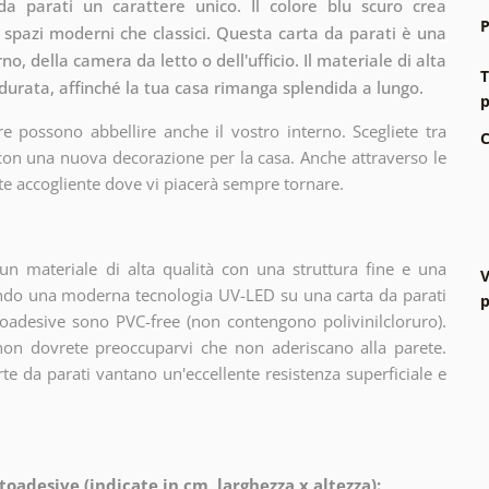
 da parati un carattere unico. Il colore blu scuro crea
P
 spazi moderni che classici. Questa carta da parati è una
no, della camera da letto o dell'ufficio. Il materiale di alta
T
 durata, affinché la tua casa rimanga splendida a lungo.
p
e possono abbellire anche il vostro interno. Scegliete tra
C
 con una nuova decorazione per la casa. Anche attraverso le
te accogliente dove vi piacerà sempre tornare.
n materiale di alta qualità con una struttura fine e una
V
zando una moderna tecnologia UV-LED su una carta da parati
p
oadesive sono PVC-free (non contengono polivinilcloruro).
 non dovrete preoccuparvi che non aderiscano alla parete.
arte da parati vantano un'eccellente resistenza superficiale e
toadesive (indicate in cm, larghezza x altezza):