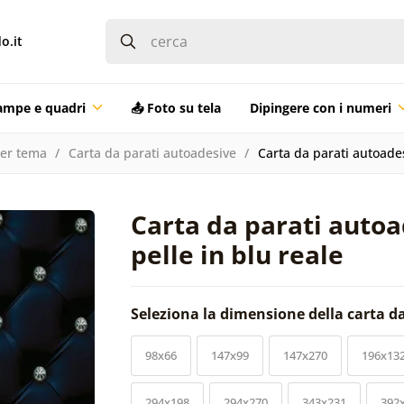
o.it
ampe e quadri
📤 Foto su tela
Dipingere con i numeri
per tema
Carta da parati autoadesive
Carta da parati autoades
Carta da parati autoa
pelle in blu reale
Seleziona la dimensione della carta d
98x66
147x99
147x270
196x13
294x198
294x270
343x231
392