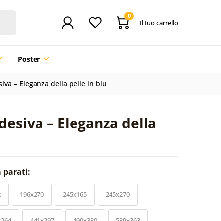
0
Il tuo carrello
Poster
iva – Eleganza della pelle in blu
desiva – Eleganza della
a parati:
2
196x270
245x165
245x270
x264
441x297
490x330
539x363