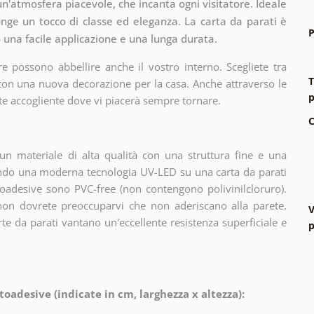
un'atmosfera piacevole, che incanta ogni visitatore. Ideale
unge un tocco di classe ed eleganza. La carta da parati è
P
o una facile applicazione e una lunga durata.
e possono abbellire anche il vostro interno. Scegliete tra
T
 con una nuova decorazione per la casa. Anche attraverso le
p
te accogliente dove vi piacerà sempre tornare.
C
n materiale di alta qualità con una struttura fine e una
zando una moderna tecnologia UV-LED su una carta da parati
oadesive sono PVC-free (non contengono polivinilcloruro).
 non dovrete preoccuparvi che non aderiscano alla parete.
V
arte da parati vantano un'eccellente resistenza superficiale e
p
toadesive (indicate in cm, larghezza x altezza):