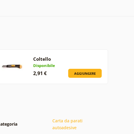
Coltello
Disponibile
2,91 €
AGGIUNGERE
Carta da parati
ategoria
autoadesive