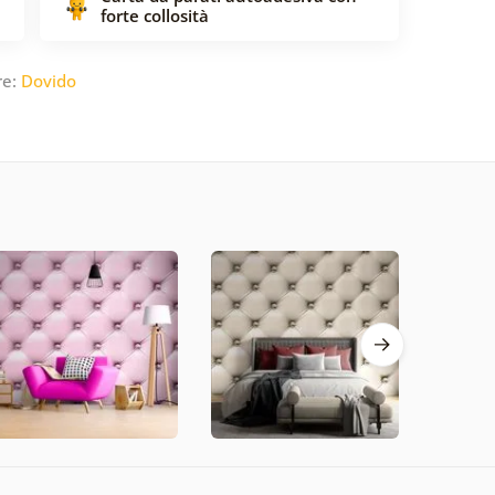
forte collosità
re:
Dovido