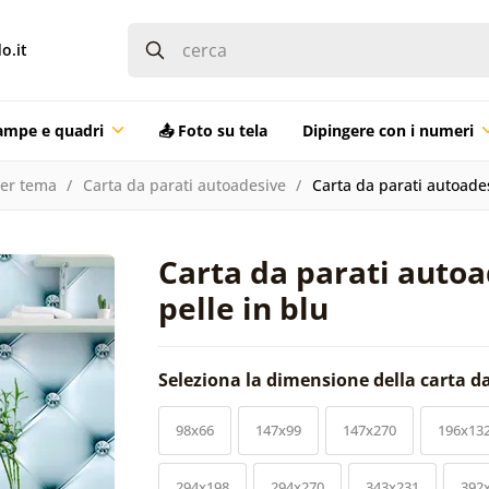
o.it
ampe e quadri
📤 Foto su tela
Dipingere con i numeri
per tema
Carta da parati autoadesive
Carta da parati autoades
Carta da parati autoa
pelle in blu
Seleziona la dimensione della carta d
98x66
147x99
147x270
196x13
294x198
294x270
343x231
392