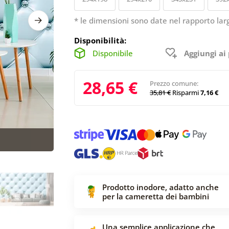
* le dimensioni sono date nel rapporto lar
Disponibilità:
Disponibile
Aggiungi ai 
28,65 €
Prezzo comune:
35,81 €
Risparmi
7,16 €
Prodotto inodore, adatto anche
per la cameretta dei bambini
Una semplice applicazione che