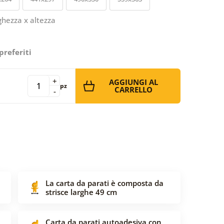
ghezza x altezza
preferiti
+
AGGIUNGI AL
pz
CARRELLO
-
La carta da parati è composta da
strisce larghe 49 cm
Carta da parati autoadesiva con