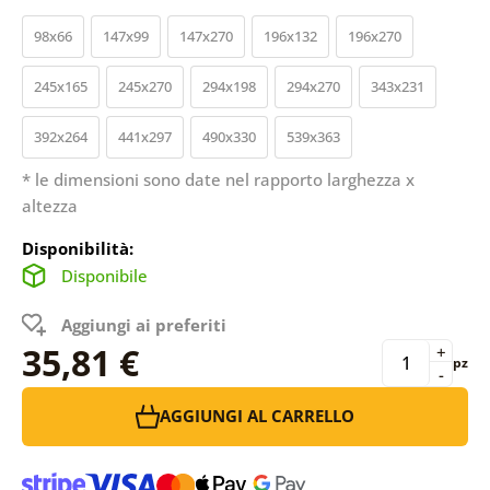
98x66
147x99
147x270
196x132
196x270
245x165
245x270
294x198
294x270
343x231
392x264
441x297
490x330
539x363
* le dimensioni sono date nel rapporto larghezza x
altezza
Disponibilità:
Disponibile
Aggiungi ai preferiti
35,81 €
+
pz
-
AGGIUNGI AL CARRELLO