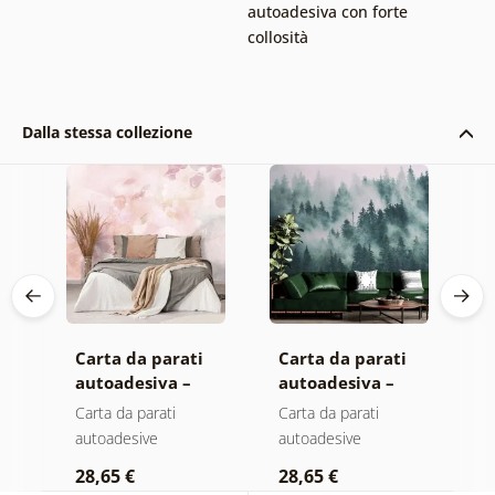
autoadesiva con forte
collosità
Dalla stessa collezione
Carta da parati
Carta da parati
C
autoadesiva –
autoadesiva –
a
Foglie con
Foresta nella
M
Carta da parati
Carta da parati
C
sfumatura
nebbia
autoadesive
autoadesive
a
pastello
28,65 €
28,65 €
2