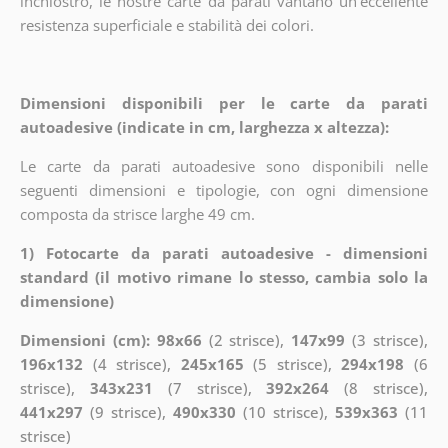
inchiostro, le nostre carte da parati vantano un'eccellente
resistenza superficiale e stabilità dei colori.
Dimensioni disponibili per le carte da parati
autoadesive (indicate in cm, larghezza x altezza):
Le carte da parati autoadesive sono disponibili nelle
seguenti dimensioni e tipologie, con ogni dimensione
composta da strisce larghe 49 cm.
1) Fotocarte da parati autoadesive - dimensioni
standard (il motivo rimane lo stesso, cambia solo la
dimensione)
Dimensioni (cm): 98x66
(2 strisce),
147x99
(3 strisce),
196x132
(4 strisce),
245x165
(5 strisce),
294x198
(6
strisce),
343x231
(7 strisce),
392x264
(8 strisce),
441x297
(9 strisce),
490x330
(10 strisce),
539x363
(11
strisce)