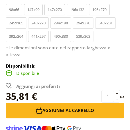
98x66
147x99
147x270
196x132
196x270
245x165
245x270
294x198
294x270
343x231
392x264
441x297
490x330
539x363
* le dimensioni sono date nel rapporto larghezza x
altezza
Disponibilità:
Disponibile
Aggiungi ai preferiti
35,81 €
+
pz
-
AGGIUNGI AL CARRELLO