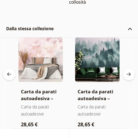
collosità
Dalla stessa collezione
Carta da parati
Carta da parati
C
autoadesiva –
autoadesiva –
a
Foglie con
Foresta nella
F
Carta da parati
Carta da parati
C
sfumatura
nebbia
n
autoadesive
autoadesive
a
pastello
c
28,65 €
28,65 €
2