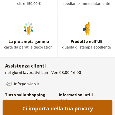
oltre 150,00 €
spediamo immediatamente
La più ampia gamma
Prodotto nell'UE
carte da parati e decorazioni
qualità di stampa eccellente
Assistenza clienti
nei giorni lavorativi Lun - Ven 08:00-16:00
info@dovido.it
Tutto sullo shopping
Informazioni utili
Condizioni generali di vendita e
Chi siamo
reclami
FAQ
Ci importa della tua privacy
Politica sulla privacy
Contatti