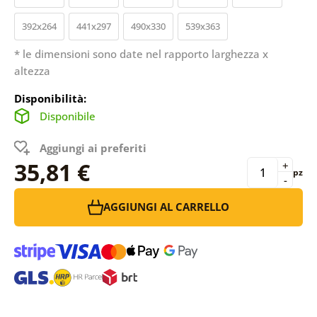
392x264
441x297
490x330
539x363
* le dimensioni sono date nel rapporto larghezza x
altezza
Disponibilità:
Disponibile
Aggiungi ai preferiti
35,81 €
+
pz
-
AGGIUNGI AL CARRELLO