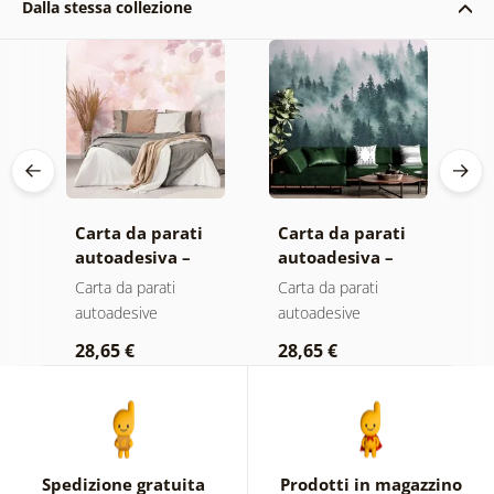
Dalla stessa collezione
Carta da parati
Carta da parati
C
autoadesiva –
autoadesiva –
a
Foglie con
Foresta nella
M
Carta da parati
Carta da parati
C
sfumatura
nebbia
autoadesive
autoadesive
a
pastello
28,65 €
28,65 €
2
Spedizione gratuita
Prodotti in magazzino