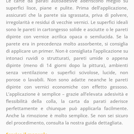
Le carte da parati autoadesive aderiscono meglio su
superfici lisce, piane e pulite. Prima dell’applicazione,
assicurati che la parete sia sgrassata, priva di polvere,
irregolarità e residui di vecchie vernici. Le superfici ideali
sono le pareti in cartongesso solide e asciutte o le pareti
dipinte con vernice acrilica opaca o semilucida. Se la
parete era in precedenza molto assorbente, si consiglia
di applicare un primer. Non è consigliata l’applicazione su
intonaci ruvidi o strutturati, pareti umide o appena
dipinte (meno di 14 giorni dopo la pittura), ambienti
senza ventilazione o superfici scivolose, lucide, non
porose o lavabili. Non sono adatte neanche le pareti
dipinte con vernici economiche con effetto gessoso.
L’applicazione è semplice – grazie all’elevata adesività e
flessibilità della colla, la carta da parati aderisce
perfettamente e chiunque può applicarla facilmente.
Anche la rimozione è molto semplice. Se non sei sicuro
del procedimento, consulta la nostra guida dettagliata.