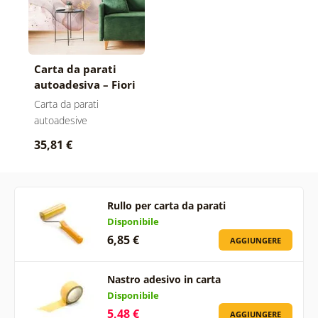
Carta da parati
autoadesiva – Fiori
eleganti con tocco
Carta da parati
rosa-oro
autoadesive
35,81 €
Rullo per carta da parati
Disponibile
6,85 €
AGGIUNGERE
Nastro adesivo in carta
Disponibile
5,48 €
AGGIUNGERE