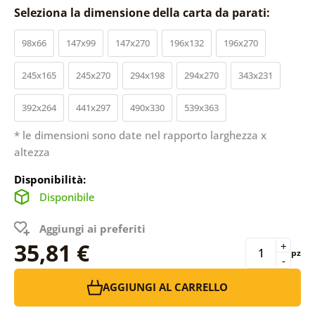
Seleziona la dimensione della carta da parati:
98x66
147x99
147x270
196x132
196x270
245x165
245x270
294x198
294x270
343x231
392x264
441x297
490x330
539x363
* le dimensioni sono date nel rapporto larghezza x
altezza
Disponibilità:
Disponibile
Aggiungi ai preferiti
35,81 €
+
pz
-
AGGIUNGI AL CARRELLO