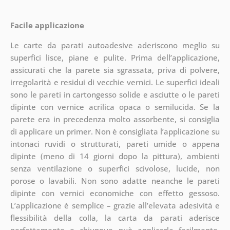
Facile applicazione
Le carte da parati autoadesive aderiscono meglio su
superfici lisce, piane e pulite. Prima dell’applicazione,
assicurati che la parete sia sgrassata, priva di polvere,
irregolarità e residui di vecchie vernici. Le superfici ideali
sono le pareti in cartongesso solide e asciutte o le pareti
dipinte con vernice acrilica opaca o semilucida. Se la
parete era in precedenza molto assorbente, si consiglia
di applicare un primer. Non è consigliata l’applicazione su
intonaci ruvidi o strutturati, pareti umide o appena
dipinte (meno di 14 giorni dopo la pittura), ambienti
senza ventilazione o superfici scivolose, lucide, non
porose o lavabili. Non sono adatte neanche le pareti
dipinte con vernici economiche con effetto gessoso.
L’applicazione è semplice – grazie all’elevata adesività e
flessibilità della colla, la carta da parati aderisce
perfettamente e chiunque può applicarla facilmente.