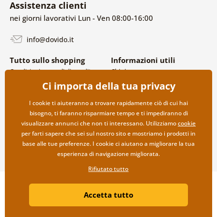
Assistenza clienti
nei giorni lavorativi Lun - Ven 08:00-16:00
info@dovido.it
Tutto sullo shopping
Informazioni utili
Condizioni generali di vendita e
Chi siamo
reclami
FAQ
Ci importa della tua privacy
Politica sulla privacy
Contatti
Opzioni di spedizione e
Collaborazione all’ingrosso
I cookie ti aiuteranno a trovare rapidamente ciò di cui hai
pagamento
bisogno, ti faranno risparmiare tempo e ti impediranno di
Reso della merce
visualizzare annunci che non ti interessano. Utilizziamo
cookie
per farti sapere che sei sul nostro sito e mostriamo i prodotti in
base alle tue preferenze. I cookie ci aiutano a migliorare la tua
esperienza di navigazione migliorata.
Rifiutato tutto
Copyright ©2019 © Dovido.it.
Accetta tutto
Webdesign
Litvanyi.sk
| Negozio online creato da