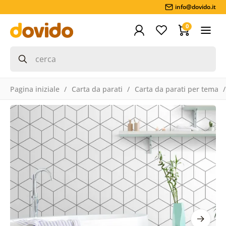
info@dovido.it
0
Pagina iniziale
Carta da parati
Carta da parati per tema