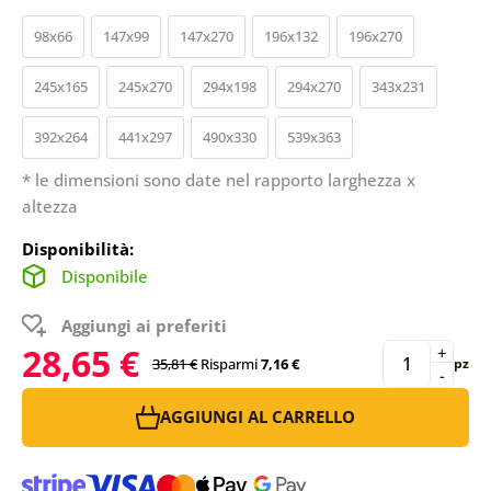
98x66
147x99
147x270
196x132
196x270
245x165
245x270
294x198
294x270
343x231
392x264
441x297
490x330
539x363
* le dimensioni sono date nel rapporto larghezza x
altezza
Disponibilità:
Disponibile
Aggiungi ai preferiti
28,65 €
+
35,81 €
Risparmi
7,16 €
pz
-
AGGIUNGI AL CARRELLO