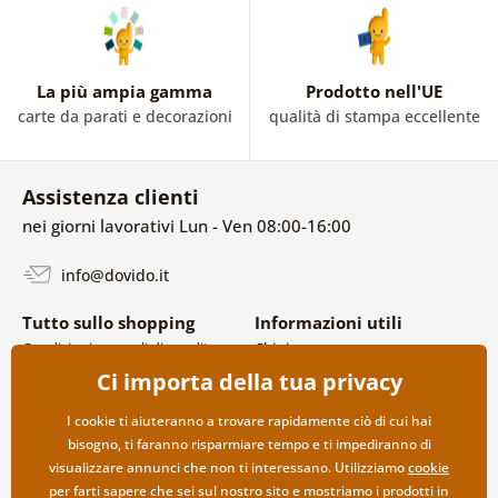
La più ampia gamma
Prodotto nell'UE
carte da parati e decorazioni
qualità di stampa eccellente
Assistenza clienti
nei giorni lavorativi Lun - Ven 08:00-16:00
info@dovido.it
Tutto sullo shopping
Informazioni utili
Condizioni generali di vendita e
Chi siamo
reclami
FAQ
Ci importa della tua privacy
Politica sulla privacy
Contatti
Opzioni di spedizione e
Collaborazione all’ingrosso
I cookie ti aiuteranno a trovare rapidamente ciò di cui hai
pagamento
bisogno, ti faranno risparmiare tempo e ti impediranno di
Reso della merce
visualizzare annunci che non ti interessano. Utilizziamo
cookie
per farti sapere che sei sul nostro sito e mostriamo i prodotti in