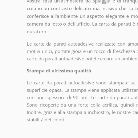
vostra casa un'atmosfera da spiaggia e di tranquill
creano un contrasto delicato ma incisivo che catt
conferisce all'ambiente un aspetto elegante e mod
camera da letto o dell'ufficio. La carta da parati è
duraturo.
Le carte da parati autoadesive realizzate con amor
motivi unici, portate gioia e un tocco di freschezza
carte da parati autoadesive potete creare un ambien
Stampa di altissima qualità
Le carte da parati autoadesive sono stampate su u
superficie opaca. La stampa viene applicata utiliz
con uno spessore di 90 µm. Le carte da parati aut
Sono ricoperte da una forte colla acrilica, quindi
Inoltre, grazie alla stampa a inchiostro, le nostre c
stabilità dei colori.