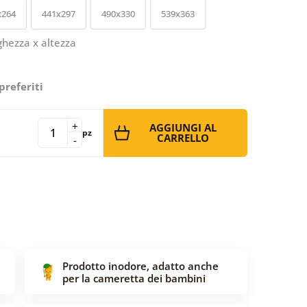
x264
441x297
490x330
539x363
ghezza x altezza
preferiti
+
AGGIUNGI AL
pz
CARRELLO
-
Prodotto inodore, adatto anche
per la cameretta dei bambini