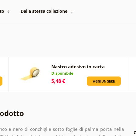
to
Dalla stessa collezione
Nastro adesivo in carta
Disponibile
5,48 €
AGGIUNGERE
rodotto
co e nero di conchiglie sotto foglie di palma porta nella
C