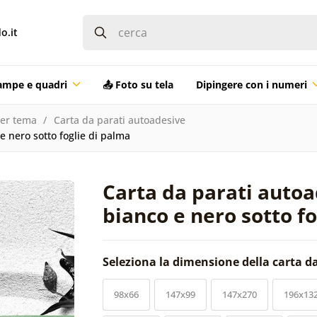
o.it
ampe e quadri
📤 Foto su tela
Dipingere con i numeri
per tema
Carta da parati autoadesive
e nero sotto foglie di palma
Carta da parati autoa
bianco e nero sotto f
Seleziona la dimensione della carta d
98x66
147x99
147x270
196x13