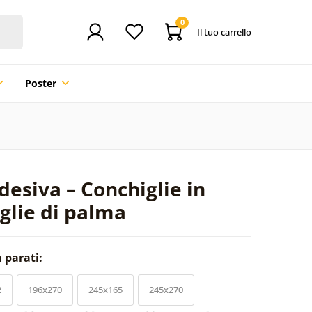
0
Il tuo carrello
Poster
desiva – Conchiglie in
oglie di palma
a parati:
2
196x270
245x165
245x270