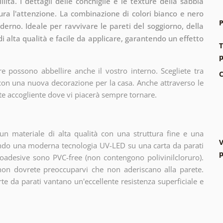
ità. I dettagli delle conchiglie e le texture della sabbia
ura l'attenzione. La combinazione di colori bianco e nero
P
erno. Ideale per ravvivare le pareti del soggiorno, della
 di alta qualità e facile da applicare, garantendo un effetto
T
p
e possono abbellire anche il vostro interno. Scegliete tra
C
 con una nuova decorazione per la casa. Anche attraverso le
te accogliente dove vi piacerà sempre tornare.
n materiale di alta qualità con una struttura fine e una
V
zando una moderna tecnologia UV-LED su una carta da parati
p
oadesive sono PVC-free (non contengono polivinilcloruro).
 non dovrete preoccuparvi che non aderiscano alla parete.
arte da parati vantano un'eccellente resistenza superficiale e