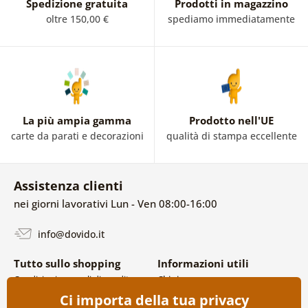
Spedizione gratuita
Prodotti in magazzino
oltre 150,00 €
spediamo immediatamente
La più ampia gamma
Prodotto nell'UE
carte da parati e decorazioni
qualità di stampa eccellente
Assistenza clienti
nei giorni lavorativi Lun - Ven 08:00-16:00
info@dovido.it
Tutto sullo shopping
Informazioni utili
Condizioni generali di vendita e
Chi siamo
reclami
FAQ
Ci importa della tua privacy
Politica sulla privacy
Contatti