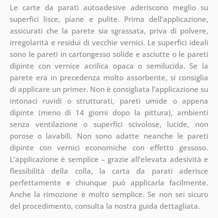
Le carte da parati autoadesive aderiscono meglio su
superfici lisce, piane e pulite. Prima dell’applicazione,
assicurati che la parete sia sgrassata, priva di polvere,
irregolarità e residui di vecchie vernici. Le superfici ideali
sono le pareti in cartongesso solide e asciutte o le pareti
dipinte con vernice acrilica opaca o semilucida. Se la
parete era in precedenza molto assorbente, si consiglia
di applicare un primer. Non è consigliata l’applicazione su
intonaci ruvidi o strutturati, pareti umide o appena
dipinte (meno di 14 giorni dopo la pittura), ambienti
senza ventilazione o superfici scivolose, lucide, non
porose o lavabili. Non sono adatte neanche le pareti
dipinte con vernici economiche con effetto gessoso.
L’applicazione è semplice – grazie all’elevata adesività e
flessibilità della colla, la carta da parati aderisce
perfettamente e chiunque può applicarla facilmente.
Anche la rimozione è molto semplice. Se non sei sicuro
del procedimento, consulta la nostra guida dettagliata.