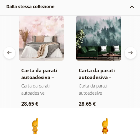
Dalla stessa collezione
Carta da parati
Carta da parati
C
autoadesiva –
autoadesiva –
a
Foglie con
Foresta nella
F
Carta da parati
Carta da parati
C
sfumatura
nebbia
n
autoadesive
autoadesive
a
pastello
c
28,65 €
28,65 €
2