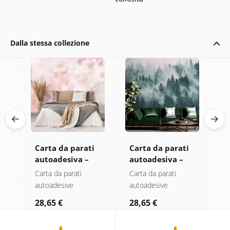
Dalla stessa collezione
Carta da parati
Carta da parati
C
autoadesiva –
autoadesiva –
a
Foglie con
Foresta nella
M
Carta da parati
Carta da parati
C
sfumatura
nebbia
autoadesive
autoadesive
a
pastello
28,65 €
28,65 €
2