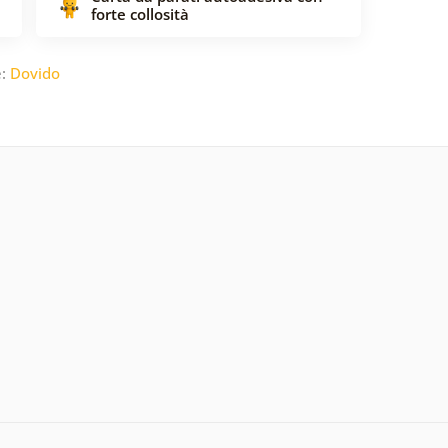
forte collosità
e:
Dovido