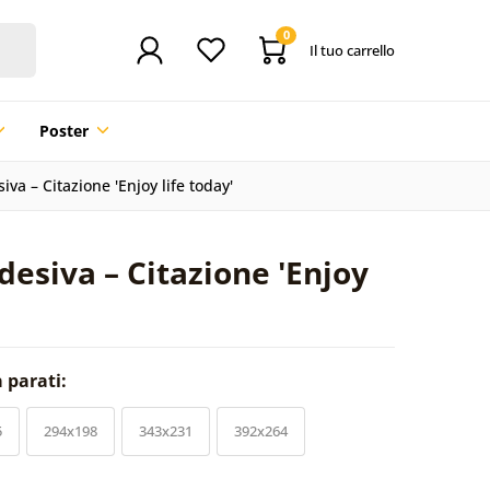
0
Il tuo carrello
Poster
va – Citazione 'Enjoy life today'
desiva – Citazione 'Enjoy
a parati:
5
294x198
343x231
392x264