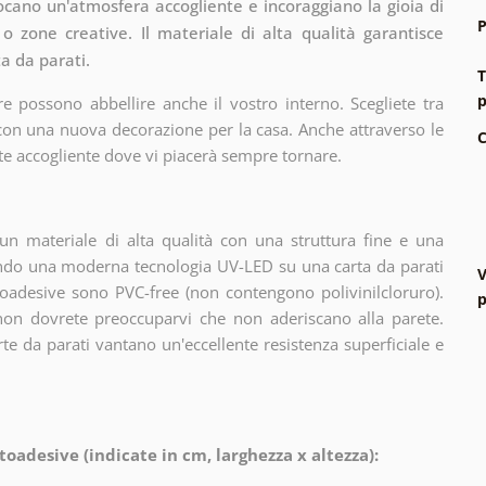
ocano un'atmosfera accogliente e incoraggiano la gioia di
P
i o zone creative. Il materiale di alta qualità garantisce
a da parati.
T
p
e possono abbellire anche il vostro interno. Scegliete tra
 con una nuova decorazione per la casa. Anche attraverso le
C
te accogliente dove vi piacerà sempre tornare.
n materiale di alta qualità con una struttura fine e una
zando una moderna tecnologia UV-LED su una carta da parati
V
oadesive sono PVC-free (non contengono polivinilcloruro).
p
 non dovrete preoccuparvi che non aderiscano alla parete.
arte da parati vantano un'eccellente resistenza superficiale e
toadesive (indicate in cm, larghezza x altezza):