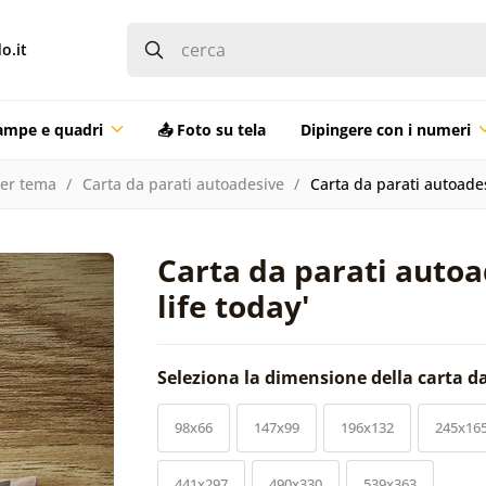
o.it
ampe e quadri
📤 Foto su tela
Dipingere con i numeri
per tema
Carta da parati autoadesive
Carta da parati autoadesi
Carta da parati autoa
life today'
Seleziona la dimensione della carta d
98x66
147x99
196x132
245x16
441x297
490x330
539x363