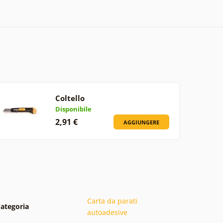
Coltello
Disponibile
2,91 €
AGGIUNGERE
Carta da parati
ategoria
autoadesive