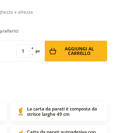
ghezza x altezza
preferiti
+
AGGIUNGI AL
pz
CARRELLO
-
La carta da parati è composta da
strisce larghe 49 cm
Carta da parati autoadesiva con