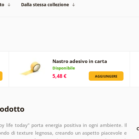
to
Dalla stessa collezione
Nastro adesivo in carta
Disponibile
5,48 €
AGGIUNGERE
rodotto
y life today" porta energia positiva in ogni ambiente. Il
C
ondo di texture legnosa, creando un aspetto piacevole e