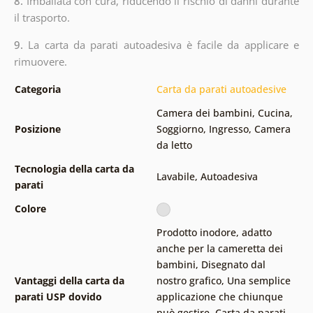
8.
Imballata con cura, riducendo il rischio di danni durante
il trasporto.
9.
La carta da parati autoadesiva è facile da applicare e
rimuovere.
Categoria
Carta da parati autoadesive
Camera dei bambini
,
Cucina
,
Posizione
Soggiorno
,
Ingresso
,
Camera
da letto
Tecnologia della carta da
Lavabile
,
Autoadesiva
parati
Colore
Prodotto inodore, adatto
anche per la cameretta dei
bambini
,
Disegnato dal
Vantaggi della carta da
nostro grafico
,
Una semplice
parati USP dovido
applicazione che chiunque
può gestire
,
Carta da parati