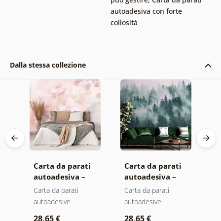
autoadesiva con forte
collosità
Dalla stessa collezione
Carta da parati
Carta da parati
C
autoadesiva –
autoadesiva –
a
Foglie con
Foresta nella
M
Carta da parati
Carta da parati
C
sfumatura
nebbia
autoadesive
autoadesive
a
pastello
28,65 €
28,65 €
2