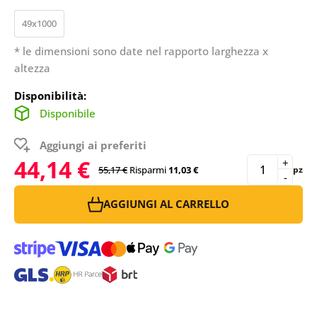
49x1000
* le dimensioni sono date nel rapporto larghezza x
altezza
Disponibilità:
Disponibile
Aggiungi ai preferiti
44,14 €
+
55,17 €
Risparmi
11,03 €
pz
-
AGGIUNGI AL CARRELLO