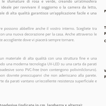
 le sfumature di rosa e verde, creando un'atmosfera
ideale per ravvivare il soggiorno o la camera da letto,
P
ale di alta qualità garantisce un'applicazione facile e una
T
e possono abbellire anche il vostro interno. Scegliete tra
p
 con una nuova decorazione per la casa. Anche attraverso le
te accogliente dove vi piacerà sempre tornare.
C
n materiale di alta qualità con una struttura fine e una
zando una moderna tecnologia UV-LED su una carta da parati
oadesive sono PVC-free (non contengono polivinilcloruro).
V
 non dovrete preoccuparvi che non aderiscano alla parete.
p
arte da parati vantano un'eccellente resistenza superficiale e
toadesive (indicate in cm, larghezza x altezza):