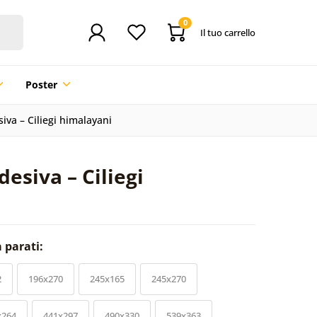
0
Il tuo carrello
Poster
iva – Ciliegi himalayani
esiva – Ciliegi
a parati:
2
196x270
245x165
245x270
x264
441x297
490x330
539x363