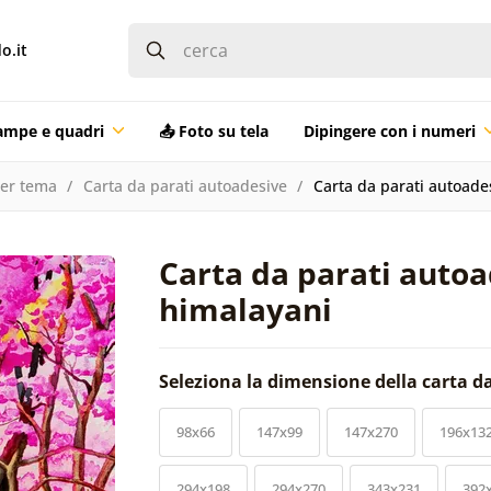
o.it
ampe e quadri
📤 Foto su tela
Dipingere con i numeri
per tema
Carta da parati autoadesive
Carta da parati autoades
Carta da parati autoad
himalayani
Seleziona la dimensione della carta d
98x66
147x99
147x270
196x13
294x198
294x270
343x231
392