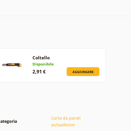
Coltello
Disponibile
2,91 €
AGGIUNGERE
Carta da parati
ategoria
autoadesive