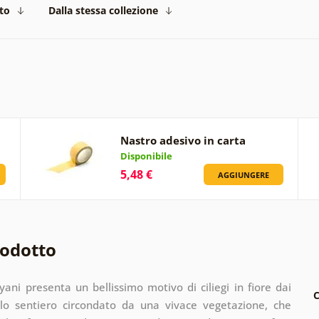
to
Dalla stessa collezione
Nastro adesivo in carta
Disponibile
5,48 €
AGGIUNGERE
rodotto
ani presenta un bellissimo motivo di ciliegi in fiore dai
C
illo sentiero circondato da una vivace vegetazione, che