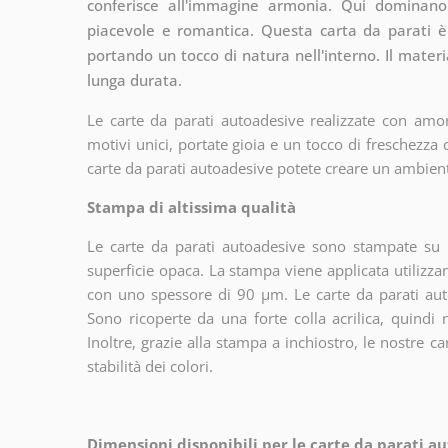
conferisce all'immagine armonia. Qui dominano
piacevole e romantica. Questa carta da parati è 
portando un tocco di natura nell'interno. Il materi
lunga durata.
Le carte da parati autoadesive realizzate con amor
motivi unici, portate gioia e un tocco di freschezza
carte da parati autoadesive potete creare un ambien
Stampa di altissima qualità
Le carte da parati autoadesive sono stampate su u
superficie opaca. La stampa viene applicata utiliz
con uno spessore di 90 µm. Le carte da parati aut
Sono ricoperte da una forte colla acrilica, quindi
Inoltre, grazie alla stampa a inchiostro, le nostre c
stabilità dei colori.
Dimensioni disponibili per le carte da parati au