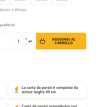
ghezza x altezza
preferiti
+
AGGIUNGI AL
pz
CARRELLO
-
La carta da parati è composta da
strisce larghe 49 cm
Carta da parati autoadesiva con