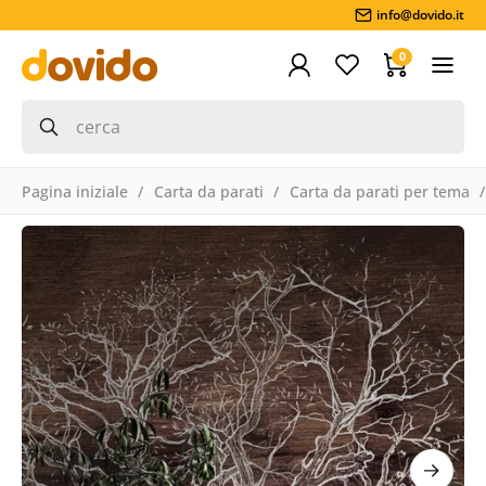
info@dovido.it
0
Pagina iniziale
Carta da parati
Carta da parati per tema