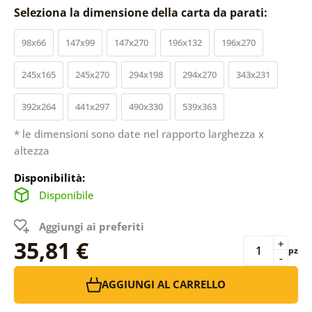
Seleziona la dimensione della carta da parati:
98x66
147x99
147x270
196x132
196x270
245x165
245x270
294x198
294x270
343x231
392x264
441x297
490x330
539x363
* le dimensioni sono date nel rapporto larghezza x
altezza
Disponibilità:
Disponibile
Aggiungi ai preferiti
35,81 €
+
pz
-
AGGIUNGI AL CARRELLO