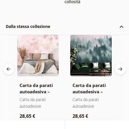
collosità
Dalla stessa collezione
Carta da parati
Carta da parati
C
autoadesiva –
autoadesiva –
a
Foglie con
Foresta nella
M
Carta da parati
Carta da parati
C
sfumatura
nebbia
autoadesive
autoadesive
a
a
pastello
28,65 €
28,65 €
2