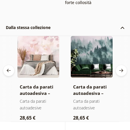
forte collosità
Dalla stessa collezione
Carta da parati
Carta da parati
C
autoadesiva –
autoadesiva –
a
Foglie con
Foresta nella
M
Carta da parati
Carta da parati
C
sfumatura
nebbia
autoadesive
autoadesive
a
pastello
28,65 €
28,65 €
2