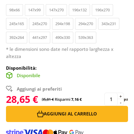
98x66
147x99
147x270
196x132
196x270
245x165
245x270
294x198
294x270
343x231
392x264
441x297
490x330
539x363
* le dimensioni sono date nel rapporto larghezza x
altezza
Disponibilità:
Disponibile
Aggiungi ai preferiti
28,65 €
+
35,81 €
Risparmi
7,16 €
pz
-
AGGIUNGI AL CARRELLO