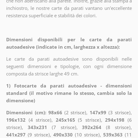
che non aderiscano alla parete. Inoltre, grazie alla stampa a
inchiostro, le nostre carte da parati vantano un'eccellente
resistenza superficiale e stabilità dei colori.
Dimensioni disponibili per le carte da parati
autoadesive (indicate in cm, larghezza x altezza):
Le carte da parati autoadesive sono disponibili nelle
seguenti dimensioni e tipologie, con ogni dimensione
composta da strisce larghe 49 cm.
1) Fotocarte da parati autoadesive - dimensioni
standard (il motivo rimane lo stesso, cambia solo la
dimensione)
Dimensioni (cm): 98x66
(2 strisce),
147x99
(3 strisce),
196x132
(4 strisce),
245x165
(5 strisce),
294x198
(6
strisce),
343x231
(7 strisce),
392x264
(8 strisce),
441x297
(9 strisce),
490x330
(10 strisce),
539x363
(11