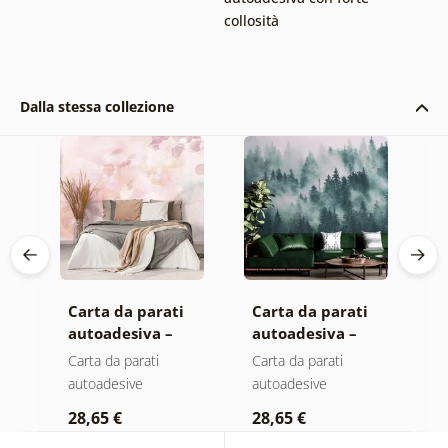
collosità
Dalla stessa collezione
Carta da parati
Carta da parati
C
autoadesiva –
autoadesiva –
a
Foglie con
Foresta nella
M
Carta da parati
Carta da parati
C
sfumatura
nebbia
autoadesive
autoadesive
a
pastello
28,65 €
28,65 €
2