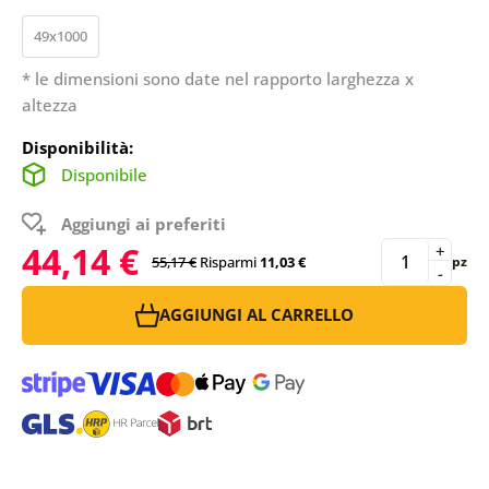
49x1000
* le dimensioni sono date nel rapporto larghezza x
altezza
Disponibilità:
Disponibile
Aggiungi ai preferiti
44,14 €
+
55,17 €
Risparmi
11,03 €
pz
-
AGGIUNGI AL CARRELLO