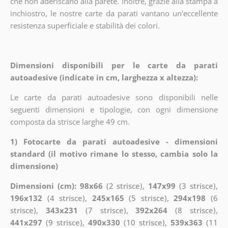
che non aderiscano alla parete. Inoltre, grazie alla stampa a
inchiostro, le nostre carte da parati vantano un'eccellente
resistenza superficiale e stabilità dei colori.
Dimensioni disponibili per le carte da parati
autoadesive (indicate in cm, larghezza x altezza):
Le carte da parati autoadesive sono disponibili nelle
seguenti dimensioni e tipologie, con ogni dimensione
composta da strisce larghe 49 cm.
1) Fotocarte da parati autoadesive - dimensioni
standard (il motivo rimane lo stesso, cambia solo la
dimensione)
Dimensioni (cm): 98x66
(2 strisce),
147x99
(3 strisce),
196x132
(4 strisce),
245x165
(5 strisce),
294x198
(6
strisce),
343x231
(7 strisce),
392x264
(8 strisce),
441x297
(9 strisce),
490x330
(10 strisce),
539x363
(11