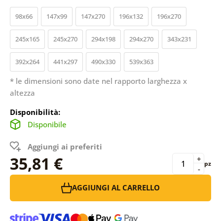
98x66
147x99
147x270
196x132
196x270
245x165
245x270
294x198
294x270
343x231
392x264
441x297
490x330
539x363
* le dimensioni sono date nel rapporto larghezza x
altezza
Disponibilità:
Disponibile
Aggiungi ai preferiti
35,81 €
+
pz
-
AGGIUNGI AL CARRELLO