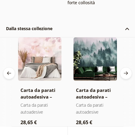
forte collosità
Dalla stessa collezione
Carta da parati
Carta da parati
C
autoadesiva –
autoadesiva –
a
Foglie con
Foresta nella
M
Carta da parati
Carta da parati
C
sfumatura
nebbia
autoadesive
autoadesive
a
pastello
28,65 €
28,65 €
2