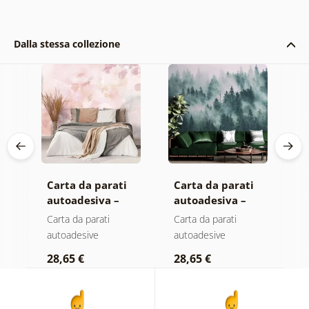
Dalla stessa collezione
Carta da parati
Carta da parati
C
autoadesiva –
autoadesiva –
a
Foglie con
Foresta nella
F
Carta da parati
Carta da parati
C
sfumatura
nebbia
n
autoadesive
autoadesive
a
pastello
c
28,65 €
28,65 €
2