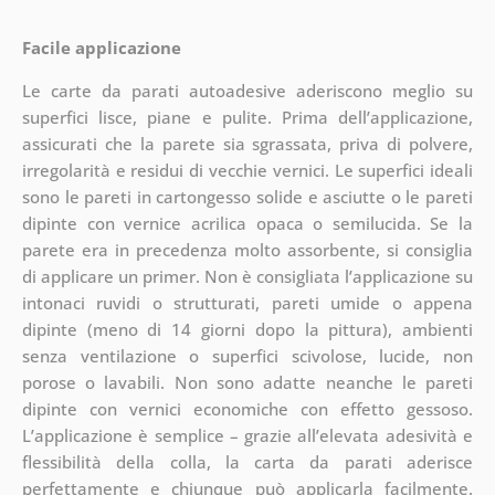
Facile applicazione
Le carte da parati autoadesive aderiscono meglio su
superfici lisce, piane e pulite. Prima dell’applicazione,
assicurati che la parete sia sgrassata, priva di polvere,
irregolarità e residui di vecchie vernici. Le superfici ideali
sono le pareti in cartongesso solide e asciutte o le pareti
dipinte con vernice acrilica opaca o semilucida. Se la
parete era in precedenza molto assorbente, si consiglia
di applicare un primer. Non è consigliata l’applicazione su
intonaci ruvidi o strutturati, pareti umide o appena
dipinte (meno di 14 giorni dopo la pittura), ambienti
senza ventilazione o superfici scivolose, lucide, non
porose o lavabili. Non sono adatte neanche le pareti
dipinte con vernici economiche con effetto gessoso.
L’applicazione è semplice – grazie all’elevata adesività e
flessibilità della colla, la carta da parati aderisce
perfettamente e chiunque può applicarla facilmente.