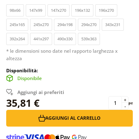
98x66
147x99
147x270
196x132
196x270
245x165
245x270
294x198
294x270
343x231
392x264
441x297
490x330
539x363
* le dimensioni sono date nel rapporto larghezza x
altezza
Disponibilità:
Disponibile
Aggiungi ai preferiti
35,81 €
+
pz
-
AGGIUNGI AL CARRELLO