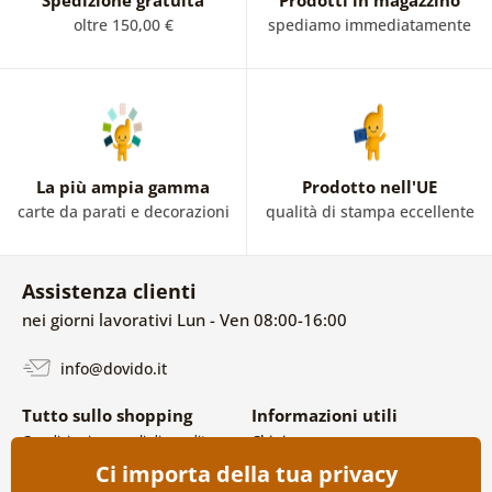
oltre 150,00 €
spediamo immediatamente
La più ampia gamma
Prodotto nell'UE
carte da parati e decorazioni
qualità di stampa eccellente
Assistenza clienti
nei giorni lavorativi Lun - Ven 08:00-16:00
info@dovido.it
Tutto sullo shopping
Informazioni utili
Condizioni generali di vendita e
Chi siamo
reclami
FAQ
Ci importa della tua privacy
Politica sulla privacy
Contatti