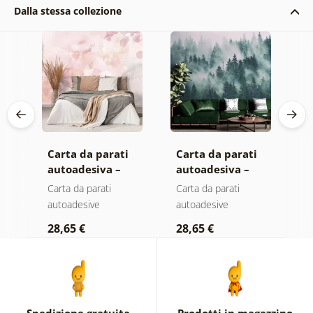
Dalla stessa collezione
Carta da parati
Carta da parati
C
autoadesiva –
autoadesiva –
a
Foglie con
Foresta nella
M
Carta da parati
Carta da parati
C
sfumatura
nebbia
autoadesive
autoadesive
a
a
pastello
28,65 €
28,65 €
2
Spedizione gratuita
Prodotti in magazzino