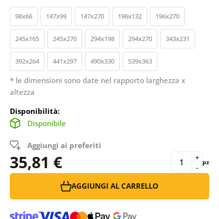
98x66
147x99
147x270
196x132
196x270
245x165
245x270
294x198
294x270
343x231
392x264
441x297
490x330
539x363
* le dimensioni sono date nel rapporto larghezza x
altezza
Disponibilità:
Disponibile
Aggiungi ai preferiti
35,81 €
+
pz
-
AGGIUNGI AL CARRELLO