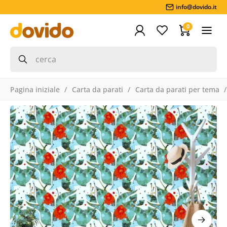
info@dovido.it
0
Pagina iniziale
Carta da parati
Carta da parati per tema