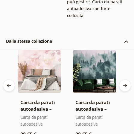
può gestire
,
Carta da parati
autoadesiva con forte
collosità
Dalla stessa collezione
Carta da parati
Carta da parati
C
autoadesiva –
autoadesiva –
a
Foglie con
Foresta nella
M
Carta da parati
Carta da parati
C
sfumatura
nebbia
autoadesive
autoadesive
a
a
pastello