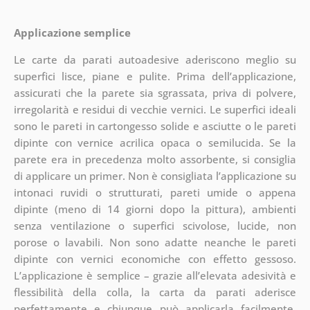
Applicazione semplice
Le carte da parati autoadesive aderiscono meglio su
superfici lisce, piane e pulite. Prima dell’applicazione,
assicurati che la parete sia sgrassata, priva di polvere,
irregolarità e residui di vecchie vernici. Le superfici ideali
sono le pareti in cartongesso solide e asciutte o le pareti
dipinte con vernice acrilica opaca o semilucida. Se la
parete era in precedenza molto assorbente, si consiglia
di applicare un primer. Non è consigliata l’applicazione su
intonaci ruvidi o strutturati, pareti umide o appena
dipinte (meno di 14 giorni dopo la pittura), ambienti
senza ventilazione o superfici scivolose, lucide, non
porose o lavabili. Non sono adatte neanche le pareti
dipinte con vernici economiche con effetto gessoso.
L’applicazione è semplice – grazie all’elevata adesività e
flessibilità della colla, la carta da parati aderisce
perfettamente e chiunque può applicarla facilmente.