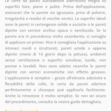
Le carte da parati autoadesive aderiscono meglio su
superfici lisce, piane e pulite. Prima dell’applicazione,
assicurati che la parete sia sgrassata, priva di polvere,
irregolarità e residui di vecchie vernici. Le superfici ideali
sono le pareti in cartongesso solide e asciutte o le pareti
dipinte con vernice acrilica opaca o semilucida. Se la
parete era in precedenza molto assorbente, si consiglia
di applicare un primer. Non è consigliata l’applicazione su
intonaci ruvidi o strutturati, pareti umide o appena
dipinte (meno di 14 giorni dopo la pittura), ambienti
senza ventilazione o superfici scivolose, lucide, non
porose o lavabili. Non sono adatte neanche le pareti
dipinte con vernici economiche con effetto gessoso.
L’applicazione è semplice – grazie all’elevata adesività e
flessibilità della colla, la carta da parati aderisce
perfettamente e chiunque può applicarla facilmente.
Anche la rimozione è molto semplice. Se non sei sicuro
del procedimento, consulta la nostra guida dettagliata.