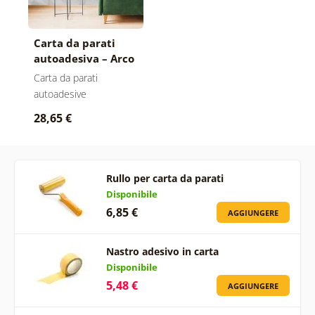
Carta da parati
autoadesiva – Arco
grigio moderno
Carta da parati
autoadesive
28,65 €
Rullo per carta da parati
Disponibile
6,85 €
AGGIUNGERE
Nastro adesivo in carta
Disponibile
5,48 €
AGGIUNGERE