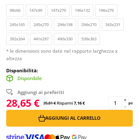
98x66
147x99
147x270
196x132
196x270
245x165
245x270
294x198
294x270
343x231
392x264
441x297
490x330
539x363
* le dimensioni sono date nel rapporto larghezza x
altezza
Disponibilità:
Disponibile
Aggiungi ai preferiti
28,65 €
+
35,81 €
Risparmi
7,16 €
pz
-
AGGIUNGI AL CARRELLO