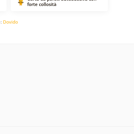
forte collosità
e:
Dovido