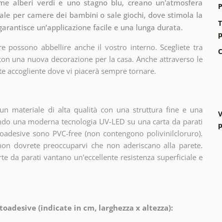
come alberi verdi e uno stagno blu, creano un'atmosfera
P
ale per camere dei bambini o sale giochi, dove stimola la
T
à garantisce un’applicazione facile e una lunga durata.
p
e possono abbellire anche il vostro interno. Scegliete tra
C
 con una nuova decorazione per la casa. Anche attraverso le
te accogliente dove vi piacerà sempre tornare.
n materiale di alta qualità con una struttura fine e una
V
zando una moderna tecnologia UV-LED su una carta da parati
p
oadesive sono PVC-free (non contengono polivinilcloruro).
 non dovrete preoccuparvi che non aderiscano alla parete.
arte da parati vantano un'eccellente resistenza superficiale e
toadesive (indicate in cm, larghezza x altezza):