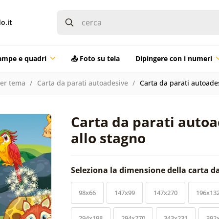
o.it
ampe e quadri
📤 Foto su tela
Dipingere con i numeri
per tema
Carta da parati autoadesive
Carta da parati autoades
Carta da parati autoa
allo stagno
Seleziona la dimensione della carta d
98x66
147x99
147x270
196x13
294x198
294x270
343x231
392