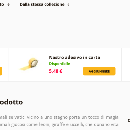
to
Dalla stessa collezione
Nastro adesivo in carta
Disponibile
5,48 €
AGGIUNGERE
rodotto
ali selvatici vicino a uno stagno porta un tocco di magia
C
imali giocosi come leoni, giraffe e uccelli, che donano vita