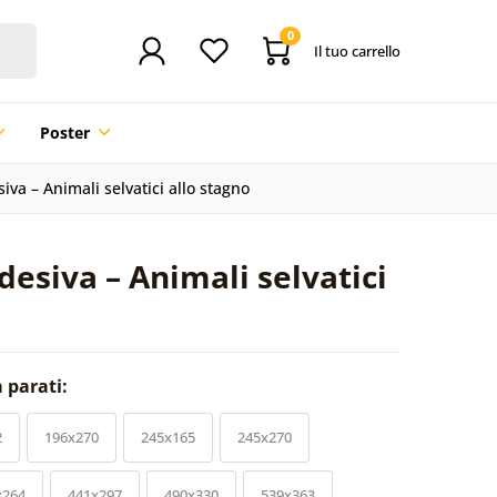
0
Il tuo carrello
Poster
iva – Animali selvatici allo stagno
desiva – Animali selvatici
a parati:
2
196x270
245x165
245x270
x264
441x297
490x330
539x363