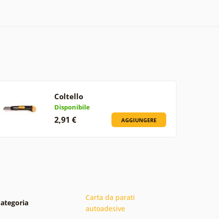
Coltello
Disponibile
2,91 €
AGGIUNGERE
Carta da parati
ategoria
autoadesive