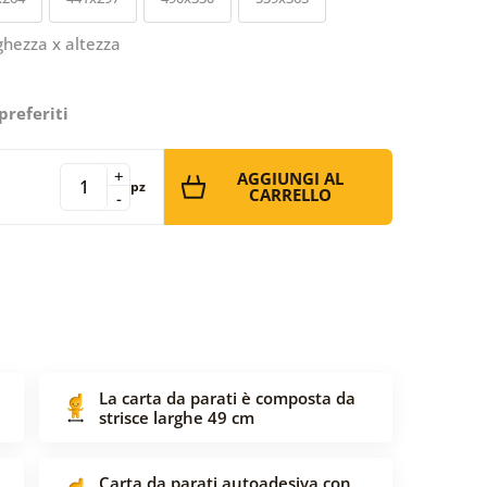
ghezza x altezza
preferiti
+
AGGIUNGI AL
pz
CARRELLO
-
La carta da parati è composta da
strisce larghe 49 cm
Carta da parati autoadesiva con