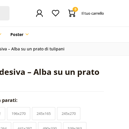
0
Il tuo carrello
Poster
iva – Alba su un prato di tulipani
desiva – Alba su un prato
a parati:
2
196x270
245x165
245x270
x264
441x297
490x330
539x363