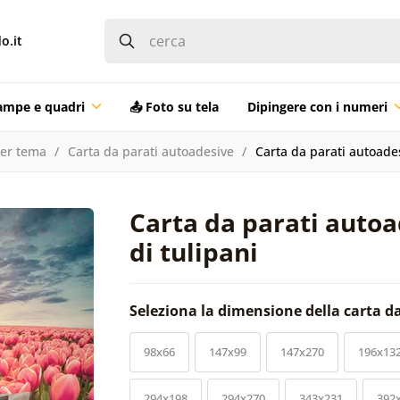
o.it
ampe e quadri
📤 Foto su tela
Dipingere con i numeri
per tema
Carta da parati autoadesive
Carta da parati autoades
Carta da parati autoa
di tulipani
Seleziona la dimensione della carta d
98x66
147x99
147x270
196x13
294x198
294x270
343x231
392