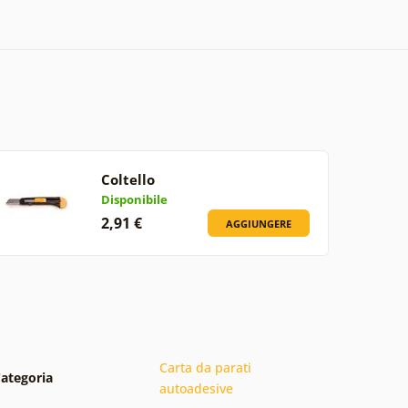
Coltello
Disponibile
2,91 €
AGGIUNGERE
Carta da parati
ategoria
autoadesive