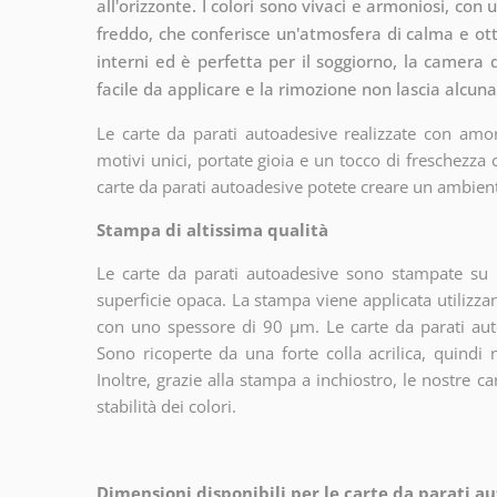
all'orizzonte. I colori sono vivaci e armoniosi, con u
freddo, che conferisce un'atmosfera di calma e ott
interni ed è perfetta per il soggiorno, la camera d
facile da applicare e la rimozione non lascia alcuna
Le carte da parati autoadesive realizzate con amor
motivi unici, portate gioia e un tocco di freschezza
carte da parati autoadesive potete creare un ambien
Stampa di altissima qualità
Le carte da parati autoadesive sono stampate su u
superficie opaca. La stampa viene applicata utiliz
con uno spessore di 90 µm. Le carte da parati aut
Sono ricoperte da una forte colla acrilica, quindi
Inoltre, grazie alla stampa a inchiostro, le nostre c
stabilità dei colori.
Dimensioni disponibili per le carte da parati au