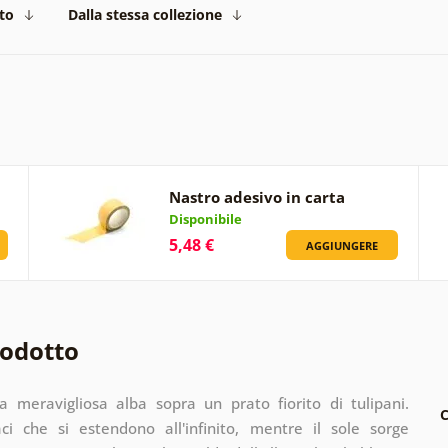
to
Dalla stessa collezione
Nastro adesivo in carta
Disponibile
5,48 €
AGGIUNGERE
rodotto
 meravigliosa alba sopra un prato fiorito di tulipani.
C
ci che si estendono all'infinito, mentre il sole sorge