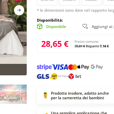
* le dimensioni sono date nel rapporto lar
Disponibilità:
Disponibile
Aggiungi ai 
28,65 €
Prezzo comune:
35,81 €
Risparmi
7,16 €
Prodotto inodore, adatto anche
per la cameretta dei bambini
Una semplice applicazione che