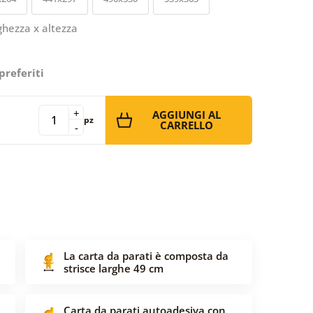
ghezza x altezza
preferiti
+
AGGIUNGI AL
pz
CARRELLO
-
La carta da parati è composta da
strisce larghe 49 cm
Carta da parati autoadesiva con