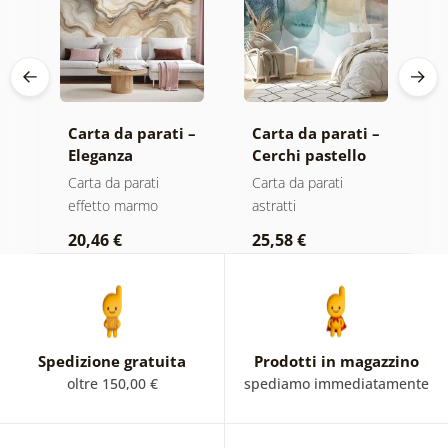
Carta da parati –
Carta da parati –
C
Eleganza
Cerchi pastello
A
 e
marmorea in
ad acquerello
t
Carta da parati
Carta da parati
C
io
tonalità dorate
effetto marmo
astratti
as
20,46 €
25,58 €
2
Spedizione gratuita
Prodotti in magazzino
oltre 150,00 €
spediamo immediatamente