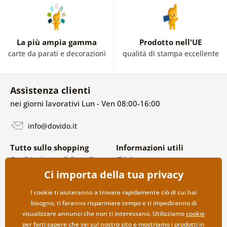
La più ampia gamma
Prodotto nell'UE
carte da parati e decorazioni
qualità di stampa eccellente
Assistenza clienti
nei giorni lavorativi Lun - Ven 08:00-16:00
info@dovido.it
Tutto sullo shopping
Informazioni utili
Condizioni generali di vendita e
Chi siamo
reclami
FAQ
Ci importa della tua privacy
Politica sulla privacy
Contatti
Opzioni di spedizione e
Collaborazione all’ingrosso
I cookie ti aiuteranno a trovare rapidamente ciò di cui hai
pagamento
bisogno, ti faranno risparmiare tempo e ti impediranno di
Reso della merce
visualizzare annunci che non ti interessano. Utilizziamo
cookie
per farti sapere che sei sul nostro sito e mostriamo i prodotti in