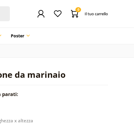
0
Il tuo carrello
Poster
mone da marinaio
a parati:
ghezza x altezza