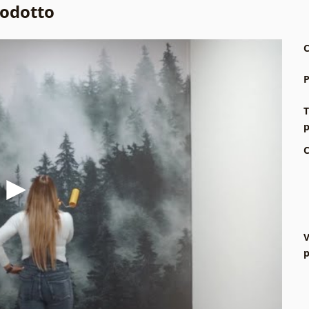
rodotto
C
P
T
p
C
V
p