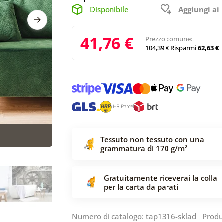
Disponibile
Aggiungi ai 
41,76 €
Prezzo comune:
104,39 €
Risparmi
62,63 €
Tessuto non tessuto con una
grammatura di 170 g/m²
Gratuitamente riceverai la colla
per la carta da parati
Numero di catalogo: tap1316-sklad Produ