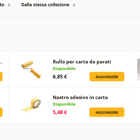
to
Dalla stessa collezione
…
Rullo per carta da parati
Disponibile
6,85 €
AGGIUNGERE
Nastro adesivo in carta
Disponibile
5,48 €
AGGIUNGERE