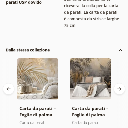
parati USP dovido
riceverai la colla per la carta
da parati
,
La carta da parati
è composta da strisce larghe
75 cm
Dalla stessa collezione
 –
Carta da parati –
Carta da parati –
C
Foglie di palma
Foglie di palma
P
dorate su sfondo
nella giungla
Carta da parati
Carta da parati
C
beige