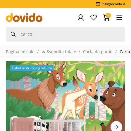
info@dovido.it
0
Pagina iniziale
🔥 Svendita totale
Carta da parati
Carta 
Tubetto di colla gratuito