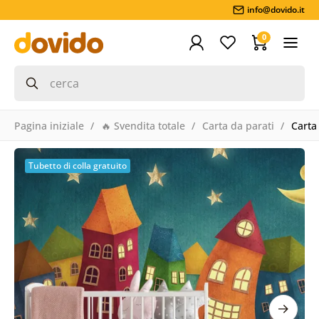
info@dovido.it
0
Pagina iniziale
🔥 Svendita totale
Carta da parati
Carta 
Tubetto di colla gratuito