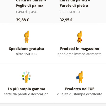
Foglie di palma
Parete di pietra
a
nella giungla
E
Carta da parati
Carta da parati
C
39,88 €
32,95 €
1
Spedizione gratuita
Prodotti in magazzino
oltre 150,00 €
spediamo immediatamente
La più ampia gamma
Prodotto nell'UE
carte da parati e decorazioni
qualità di stampa eccellente