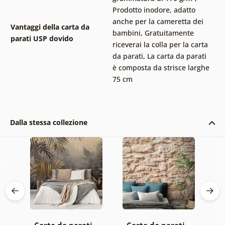
Prodotto inodore, adatto
anche per la cameretta dei
Vantaggi della carta da
bambini
,
Gratuitamente
parati USP dovido
riceverai la colla per la carta
da parati
,
La carta da parati
è composta da strisce larghe
75 cm
Dalla stessa collezione
 –
Carta da parati –
Carta da parati –
C