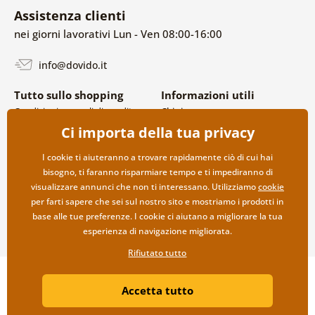
Assistenza clienti
nei giorni lavorativi Lun - Ven 08:00-16:00
info@dovido.it
Tutto sullo shopping
Informazioni utili
Condizioni generali di vendita e
Chi siamo
reclami
FAQ
Ci importa della tua privacy
Politica sulla privacy
Contatti
Opzioni di spedizione e
Collaborazione all’ingrosso
I cookie ti aiuteranno a trovare rapidamente ciò di cui hai
pagamento
bisogno, ti faranno risparmiare tempo e ti impediranno di
Reso della merce
visualizzare annunci che non ti interessano. Utilizziamo
cookie
per farti sapere che sei sul nostro sito e mostriamo i prodotti in
base alle tue preferenze. I cookie ci aiutano a migliorare la tua
esperienza di navigazione migliorata.
Rifiutato tutto
Copyright ©2019 © Dovido.it.
Accetta tutto
Webdesign
Litvanyi.sk
| Negozio online creato da