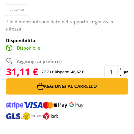
225x150
* le dimensioni sono date nel rapporto larghezza x
altezza
Disponibilità:
Disponibile
Aggiungi ai preferiti
31,11 €
+
77,79 €
Risparmi
46,67 €
pz
-
AGGIUNGI AL CARRELLO