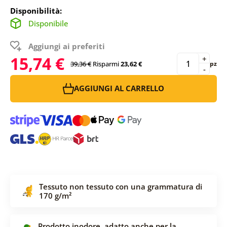
Disponibilità:
Disponibile
Aggiungi ai preferiti
15,74 €
+
39,36 €
Risparmi
23,62 €
pz
-
AGGIUNGI AL CARRELLO
Tessuto non tessuto con una grammatura di
170 g/m²
Prodotto inodore, adatto anche per la