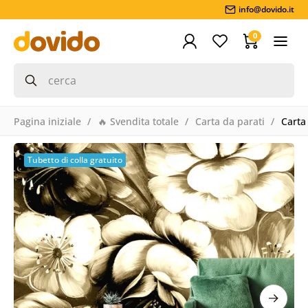
info@dovido.it
0
Pagina iniziale
🔥 Svendita totale
Carta da parati
Carta 
Tubetto di colla gratuito