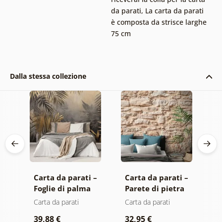
da parati
,
La carta da parati
è composta da strisce larghe
75 cm
Dalla stessa collezione
 –
Carta da parati –
Carta da parati –
C
Foglie di palma
Parete di pietra
a
nella giungla
E
Carta da parati
Carta da parati
C
39,88 €
32,95 €
1