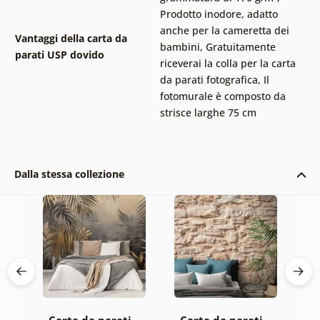
Prodotto inodore, adatto
anche per la cameretta dei
Vantaggi della carta da
bambini
,
Gratuitamente
parati USP dovido
riceverai la colla per la carta
da parati fotografica
,
Il
fotomurale è composto da
strisce larghe 75 cm
Dalla stessa collezione
 –
Carta da parati –
Carta da parati –
C