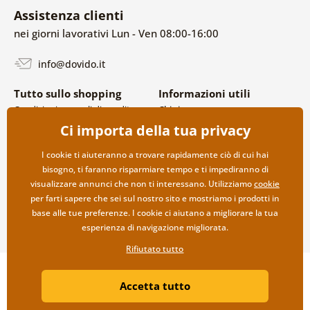
Assistenza clienti
nei giorni lavorativi Lun - Ven 08:00-16:00
info@dovido.it
Tutto sullo shopping
Informazioni utili
Condizioni generali di vendita e
Chi siamo
reclami
FAQ
Ci importa della tua privacy
Politica sulla privacy
Contatti
Opzioni di spedizione e
Collaborazione all’ingrosso
I cookie ti aiuteranno a trovare rapidamente ciò di cui hai
pagamento
bisogno, ti faranno risparmiare tempo e ti impediranno di
Reso della merce
visualizzare annunci che non ti interessano. Utilizziamo
cookie
per farti sapere che sei sul nostro sito e mostriamo i prodotti in
base alle tue preferenze. I cookie ci aiutano a migliorare la tua
esperienza di navigazione migliorata.
Rifiutato tutto
Copyright ©2019 © Dovido.it.
Accetta tutto
Webdesign
Litvanyi.sk
| Negozio online creato da