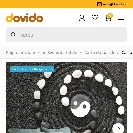
info@dovido.it
0
Pagina iniziale
🔥 Svendita totale
Carta da parati
Carta
Tubetto di colla gratuito