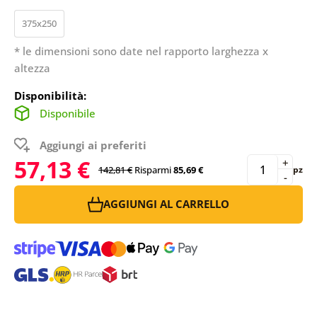
375x250
* le dimensioni sono date nel rapporto larghezza x
altezza
Disponibilità:
Disponibile
Aggiungi ai preferiti
57,13 €
+
142,81 €
Risparmi
85,69 €
pz
-
AGGIUNGI AL CARRELLO