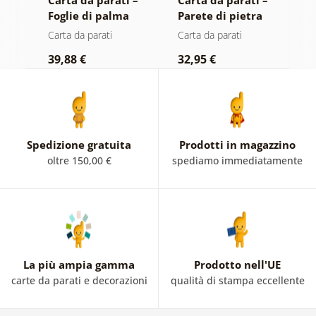
Foglie di palma
Parete di pietra
a
nella giungla
E
Carta da parati
Carta da parati
C
39,88 €
32,95 €
1
Spedizione gratuita
Prodotti in magazzino
oltre 150,00 €
spediamo immediatamente
La più ampia gamma
Prodotto nell'UE
carte da parati e decorazioni
qualità di stampa eccellente