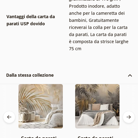
Prodotto inodore, adatto
anche per la cameretta dei
Vantaggi della carta da
bambini
,
Gratuitamente
parati USP dovido
riceverai la colla per la carta
da parati
,
La carta da parati
è composta da strisce larghe
75 cm
Dalla stessa collezione
 –
Carta da parati –
Carta da parati –
C