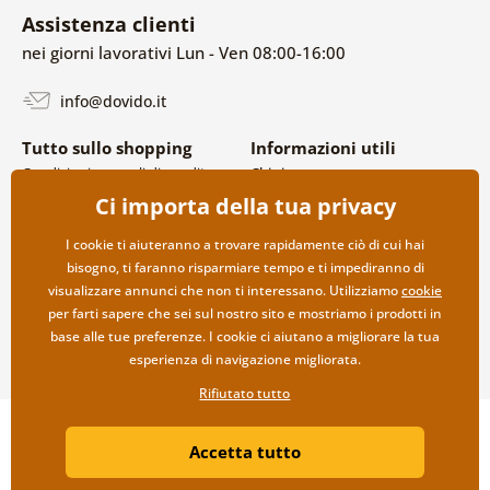
Assistenza clienti
nei giorni lavorativi Lun - Ven 08:00-16:00
info@dovido.it
Tutto sullo shopping
Informazioni utili
Condizioni generali di vendita e
Chi siamo
reclami
FAQ
Ci importa della tua privacy
Politica sulla privacy
Contatti
Opzioni di spedizione e
Collaborazione all’ingrosso
I cookie ti aiuteranno a trovare rapidamente ciò di cui hai
pagamento
bisogno, ti faranno risparmiare tempo e ti impediranno di
Reso della merce
visualizzare annunci che non ti interessano. Utilizziamo
cookie
per farti sapere che sei sul nostro sito e mostriamo i prodotti in
base alle tue preferenze. I cookie ci aiutano a migliorare la tua
esperienza di navigazione migliorata.
Rifiutato tutto
Copyright ©2019 © Dovido.it.
Accetta tutto
Webdesign
Litvanyi.sk
| Negozio online creato da