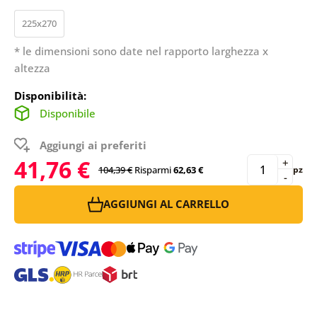
225x270
* le dimensioni sono date nel rapporto larghezza x
altezza
Disponibilità:
Disponibile
Aggiungi ai preferiti
41,76 €
+
104,39 €
Risparmi
62,63 €
pz
-
AGGIUNGI AL CARRELLO