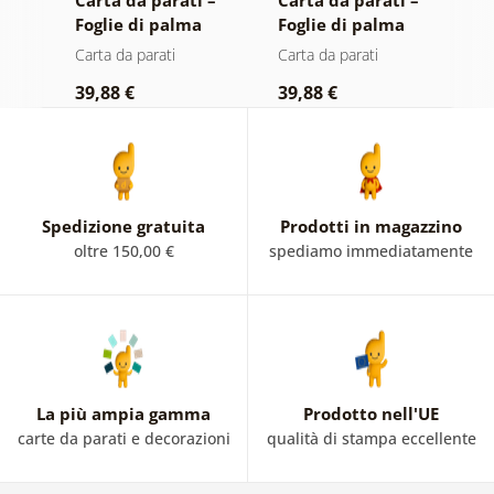
Foglie di palma
Foglie di palma
P
dorate su sfondo
nella giungla
Carta da parati
Carta da parati
C
beige
39,88 €
39,88 €
3
Spedizione gratuita
Prodotti in magazzino
oltre 150,00 €
spediamo immediatamente
La più ampia gamma
Prodotto nell'UE
carte da parati e decorazioni
qualità di stampa eccellente