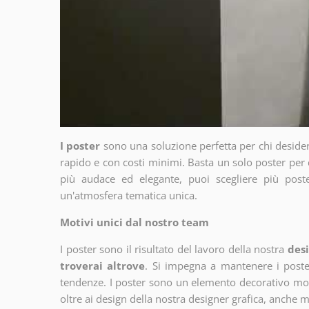
I poster
sono una soluzione perfetta per chi deside
rapido e con costi minimi. Basta un solo poster per 
più audace ed elegante, puoi scegliere più poste
un'atmosfera tematica unica.
Motivi unici dal nostro team
I poster sono il risultato del lavoro della nostra
desi
troverai altrove
. Si impegna a mantenere i poster
tendenze. I poster sono un elemento decorativo molto
oltre ai design della nostra designer grafica, anche 