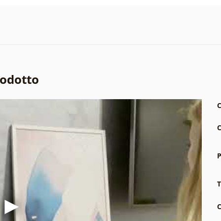
rodotto
C
C
P
T
C