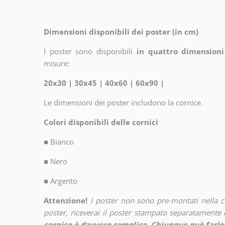
Dimensioni disponibili dei poster (in cm)
I poster sono disponibili
in quattro dimensioni
misure:
20x30 | 30x45 | 40x60 | 60x90 |
Le dimensioni dei poster includono la cornice.
Colori disponibili delle cornici
■
Bianco
■
Nero
■
Argento
Attenzione!
I poster non sono pre-montati nella 
poster, riceverai il poster stampato separatamente d
cornice è davvero semplice. Chiunque può farlo