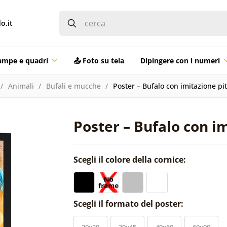
o.it
ampe e quadri
📤 Foto su tela
Dipingere con i numeri
Animali
Bufali e mucche
Poster – Bufalo con imitazione pi
Poster – Bufalo con i
Scegli il colore della cornice:
Scegli il formato del poster:
20x30
30x45
40x60
60x90