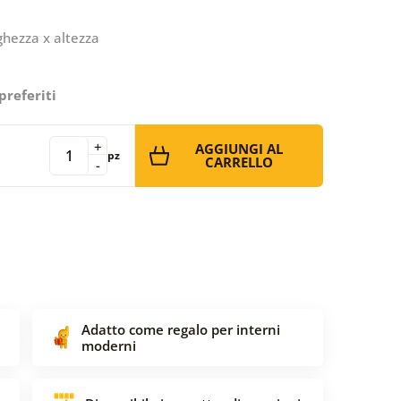
ghezza x altezza
preferiti
+
AGGIUNGI AL
pz
CARRELLO
-
Adatto come regalo per interni
moderni