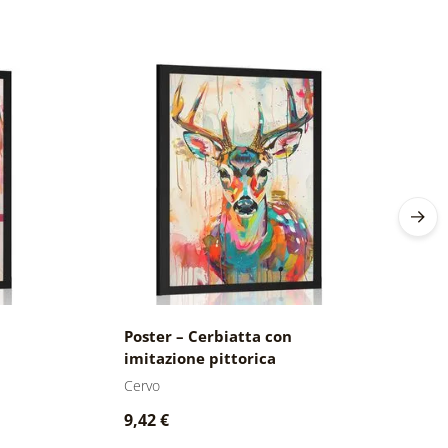
Poster – Cerbiatta con
P
imitazione pittorica
i
Cervo
Se
9,42 €
9