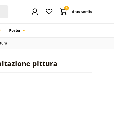
0
Il tuo carrello
Poster
ttura
mitazione pittura