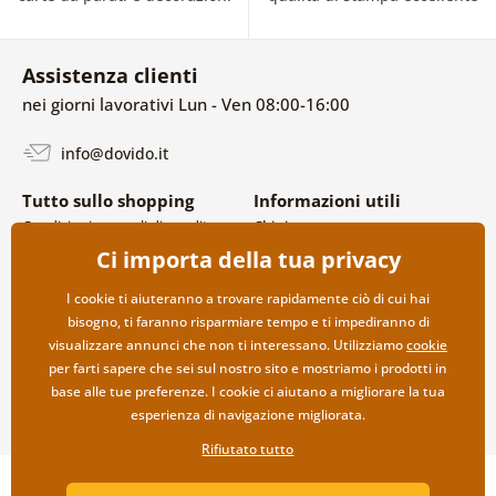
Assistenza clienti
nei giorni lavorativi Lun - Ven 08:00-16:00
info@dovido.it
Tutto sullo shopping
Informazioni utili
Condizioni generali di vendita e
Chi siamo
reclami
FAQ
Ci importa della tua privacy
Politica sulla privacy
Contatti
Opzioni di spedizione e
Collaborazione all’ingrosso
I cookie ti aiuteranno a trovare rapidamente ciò di cui hai
pagamento
bisogno, ti faranno risparmiare tempo e ti impediranno di
Reso della merce
visualizzare annunci che non ti interessano. Utilizziamo
cookie
per farti sapere che sei sul nostro sito e mostriamo i prodotti in
base alle tue preferenze. I cookie ci aiutano a migliorare la tua
esperienza di navigazione migliorata.
Rifiutato tutto
Copyright ©2019 © Dovido.it.