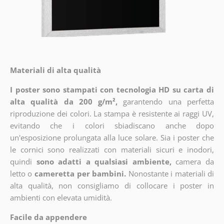
Materiali di alta qualità
I poster sono stampati con tecnologia HD su carta di
alta qualità da 200 g/m²,
garantendo una perfetta
riproduzione dei colori. La stampa è resistente ai raggi UV,
evitando che i colori sbiadiscano anche dopo
un'esposizione prolungata alla luce solare. Sia i poster che
le cornici sono realizzati con materiali sicuri e inodori,
quindi
sono adatti a qualsiasi ambiente,
camera da
letto o
cameretta per bambini.
Nonostante i materiali di
alta qualità, non consigliamo di collocare i poster in
ambienti con elevata umidità.
Facile da appendere