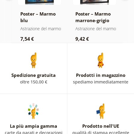
o
Poster – Marmo
Poster – Marmo
P
blu
marrone-grigio
b
rmo
Astrazione del marmo
Astrazione del marmo
A
7,54 €
9,42 €
7
Spedizione gratuita
Prodotti in magazzino
oltre 150,00 €
spediamo immediatamente
La più ampia gamma
Prodotto nell'UE
carte da parati e decorazioni
qualità di stampa eccellente