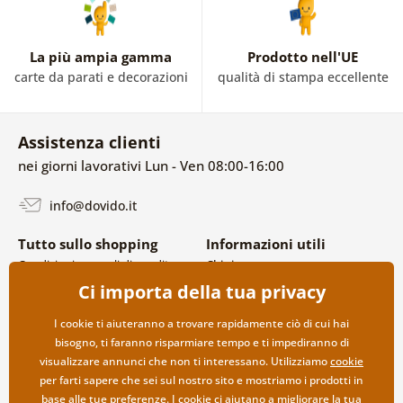
La più ampia gamma
Prodotto nell'UE
carte da parati e decorazioni
qualità di stampa eccellente
Assistenza clienti
nei giorni lavorativi Lun - Ven 08:00-16:00
info@dovido.it
Tutto sullo shopping
Informazioni utili
Condizioni generali di vendita e
Chi siamo
reclami
FAQ
Ci importa della tua privacy
Politica sulla privacy
Contatti
Opzioni di spedizione e
Collaborazione all’ingrosso
I cookie ti aiuteranno a trovare rapidamente ciò di cui hai
pagamento
bisogno, ti faranno risparmiare tempo e ti impediranno di
Reso della merce
visualizzare annunci che non ti interessano. Utilizziamo
cookie
per farti sapere che sei sul nostro sito e mostriamo i prodotti in
base alle tue preferenze. I cookie ci aiutano a migliorare la tua