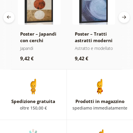
i
Poster – Japandi
Poster – Tratti
P
con cerchi
astratti moderni
k
moderni
a
Japandi
Astratto e modellato
Mo
C
of
9,42 €
9,42 €
9
Spedizione gratuita
Prodotti in magazzino
oltre 150,00 €
spediamo immediatamente