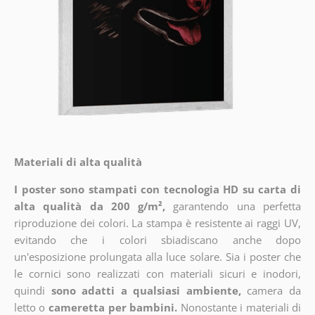
Materiali di alta qualità
I poster sono stampati con tecnologia HD su carta di
alta qualità da 200 g/m²,
garantendo una perfetta
riproduzione dei colori. La stampa è resistente ai raggi UV,
evitando che i colori sbiadiscano anche dopo
un'esposizione prolungata alla luce solare. Sia i poster che
le cornici sono realizzati con materiali sicuri e inodori,
quindi
sono adatti a qualsiasi ambiente,
camera da
letto o
cameretta per bambini.
Nonostante i materiali di