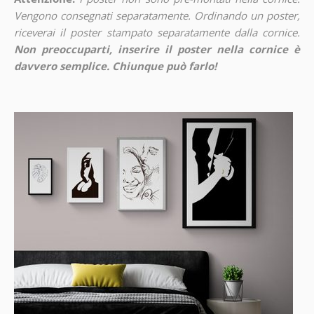
Vengono consegnati separatamente. Ordinando un poster,
riceverai il poster stampato separatamente dalla cornice.
Non preoccuparti, inserire il poster nella cornice è
davvero semplice. Chiunque può farlo!