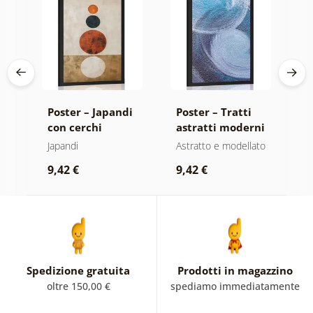
i
Poster – Japandi
Poster – Tratti
P
con cerchi
astratti moderni
k
moderni
a
Japandi
Astratto e modellato
Mo
C
of
9,42 €
9,42 €
9
Spedizione gratuita
Prodotti in magazzino
oltre 150,00 €
spediamo immediatamente