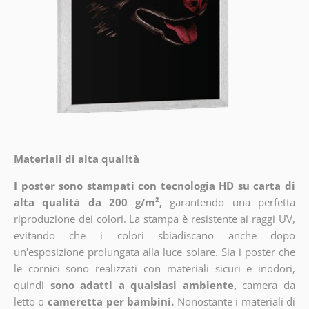
Materiali di alta qualità
I poster sono stampati con tecnologia HD su carta di
alta qualità da 200 g/m²,
garantendo una perfetta
riproduzione dei colori. La stampa è resistente ai raggi UV,
evitando che i colori sbiadiscano anche dopo
un'esposizione prolungata alla luce solare. Sia i poster che
le cornici sono realizzati con materiali sicuri e inodori,
quindi
sono adatti a qualsiasi ambiente,
camera da
letto o
cameretta per bambini.
Nonostante i materiali di