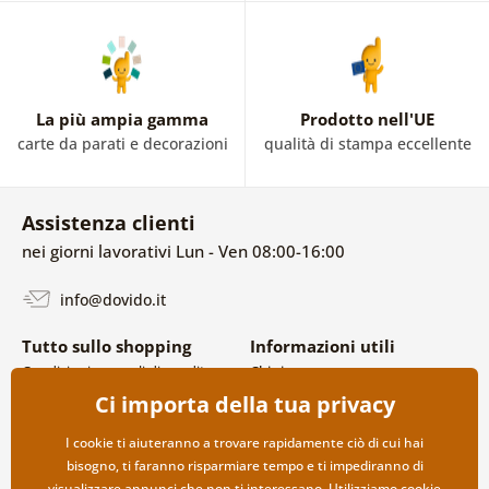
La più ampia gamma
Prodotto nell'UE
carte da parati e decorazioni
qualità di stampa eccellente
Assistenza clienti
nei giorni lavorativi Lun - Ven 08:00-16:00
info@dovido.it
Tutto sullo shopping
Informazioni utili
Condizioni generali di vendita e
Chi siamo
reclami
FAQ
Ci importa della tua privacy
Politica sulla privacy
Contatti
Opzioni di spedizione e
Collaborazione all’ingrosso
I cookie ti aiuteranno a trovare rapidamente ciò di cui hai
pagamento
bisogno, ti faranno risparmiare tempo e ti impediranno di
Reso della merce
visualizzare annunci che non ti interessano. Utilizziamo
cookie